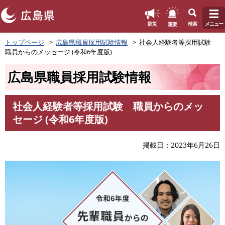
このページの本文へ
重要
防災
検索
メニュー
ペ
トップページ
広島県職員採用試験情報
社会人経験者等採用試験
ー
職員からのメッセージ (令和6年度版)
ジ
の
広島県職員採用試験情報
先
頭
で
社会人経験者等採用試験 職員からのメッ
す
本
セージ (令和6年度版)
。
文
掲載日
2023年6月26日