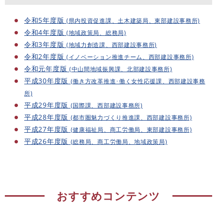
令和5年度版
(県内投資促進課、土木建築局、東部建設事務所)
令和4年度版
(地域政策局、総務局)
令和3年度版
(地域力創造課、西部建設事務所)
令和2年度版
(イノベーション推進チーム、西部建設事務所)
令和元年度版
(中山間地域振興課、北部建設事務所)
平成30年度版
(働き方改革推進･働く女性応援課、西部建設事務
所)
平成29年度版
(国際課、西部建設事務所)
平成28年度版
(都市圏魅力づくり推進課、西部建設事務所)
平成27年度版
(健康福祉局、商工労働局、東部建設事務所)
平成26年度版
(総務局、商工労働局、地域政策局)
おすすめコンテンツ