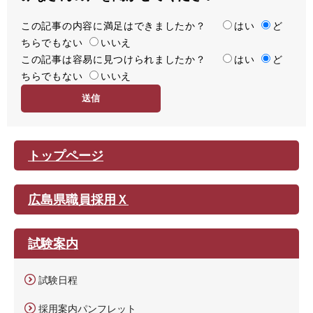
この記事の内容に満足はできましたか？
満
はい
ど
ちらでもない
足
いいえ
この記事は容易に見つけられましたか？
度
容
はい
ど
ちらでもない
易
いいえ
度
トップページ
広島県職員採用Ｘ
試験案内
試験日程
採用案内パンフレット