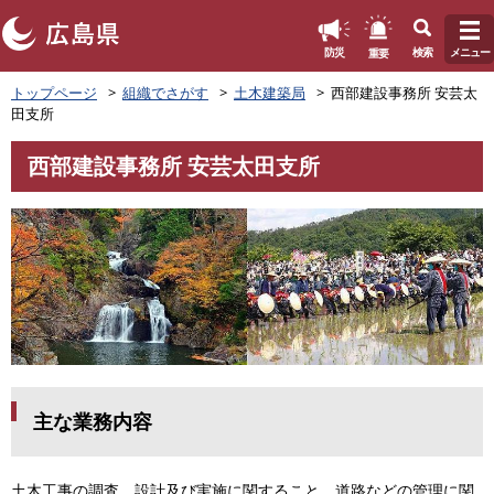
このページの本文へ
重要
防災
検索
メニュー
ペ
トップページ
組織でさがす
土木建築局
西部建設事務所 安芸太
ー
田支所
ジ
の
西部建設事務所 安芸太田支所
先
本
頭
文
で
す
。
主な業務内容
土木工事の調査，設計及び実施に関すること，道路などの管理に関