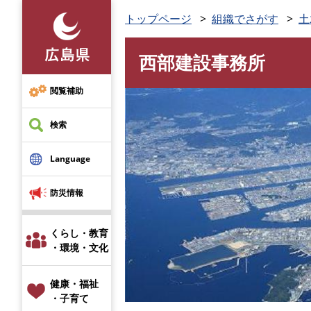
ペ
トップページ
組織でさがす
土
ー
ジ
西部建設事務所
の
本
先
文
頭
閲覧補助
で
す
検索
。
Language
防災情報
くらし・教育
・環境・文化
健康・福祉
・子育て