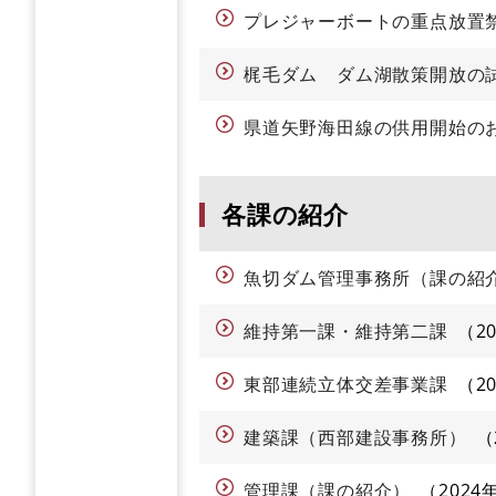
プレジャーボートの重点放置
梶毛ダム ダム湖散策開放の
県道矢野海田線の供用開始の
各課の紹介
魚切ダム管理事務所（課の紹
維持第一課・維持第二課
2
東部連続立体交差事業課
2
建築課（西部建設事務所）
管理課（課の紹介）
2024