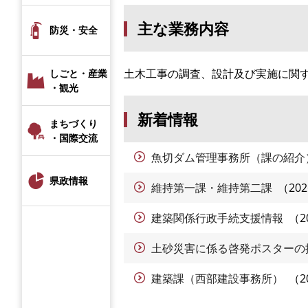
主な業務内容
防災・安全
土木工事の調査、設計及び実施に関
しごと・産業
・観光
新着情報
まちづくり
・国際交流
魚切ダム管理事務所（課の紹介
県政情報
維持第一課・維持第二課
20
建築関係行政手続支援情報
2
土砂災害に係る啓発ポスターの
建築課（西部建設事務所）
2