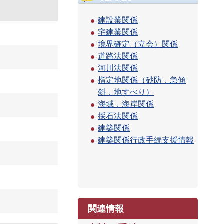
建設業関係
宅建業関係
境界確定（立会）関係
道路法関係
河川法関係
指定地関係（砂防，急傾
斜，地すべり）
海域，海岸関係
採石法関係
建築関係
建築関係行政手続支援情報
関連情報