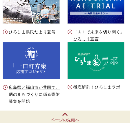
ひろしま県民だより夏号
「ＡＩで未来を切り開く」
ひろしま宣言
徹底解剖！ひろしまラボ
広島県と福山市が共同で、
鞆のまちづくりに係る寄附
募集を開始
ページの先頭へ