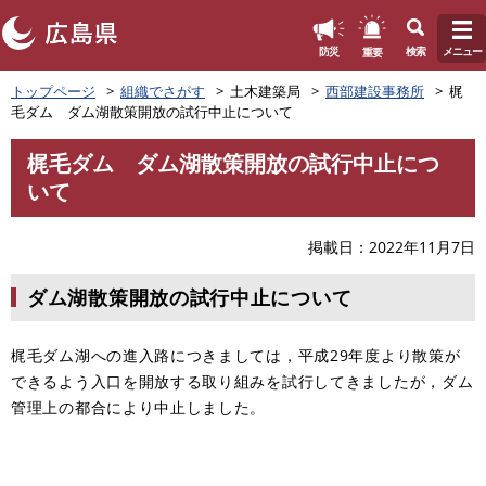
このページの本文へ
重要
防災
検索
メニュー
ペ
トップページ
組織でさがす
土木建築局
西部建設事務所
梶
ー
毛ダム ダム湖散策開放の試行中止について
ジ
の
梶毛ダム ダム湖散策開放の試行中止につ
先
本
いて
頭
文
で
す
掲載日
2022年11月7日
。
ダム湖散策開放の試行中止について
梶毛ダム湖への進入路につきましては，平成29年度より散策が
できるよう入口を開放する取り組みを試行してきましたが，ダム
管理上の都合により中止しました。