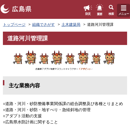
このページの本文へ
重要
防災
検索
メニュー
ペ
トップページ
組織でさがす
土木建築局
道路河川管理課
ー
ジ
道路河川管理課
の
本
先
文
頭
で
す
。
主な業務内容
○道路・河川・砂防整備事業関係課の総合調整及び各種とりまとめ
○道路・河川・砂防・地すべり・急傾斜地の管理
○アダプト活動の支援
○広島県水防計画に関すること