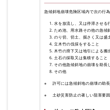
急傾斜地崩壊危険区域内で次の行
水を放流し、又は停滞させる
ため池、用水路その他の急傾
のり切、切土、掘さく又は盛
立木竹の伐採をすること
木竹の滑下又は地引による搬
土石の採取又は集積すること
その他急傾斜地の崩壊を助長
その他
※ 許可には急傾斜地の崩壊の助
※ 土砂災害防止の著しい阻害要