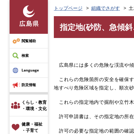
ペ
トップページ
組織でさがす
土
ー
ジ
指定地(砂防、急傾
の
本
先
文
頭
閲覧補助
で
す
検索
。
広島県には多くの危険な渓流や傾
Language
これらの危険箇所の安全を確保す
防災情報
地すべり危険区域を指定し、順次
これらの指定地内で掘削や立竹木
くらし・教育
・環境・文化
許可申請書は、その指定地の所在
健康・福祉
許可の必要な指定地の範囲の確認
・子育て