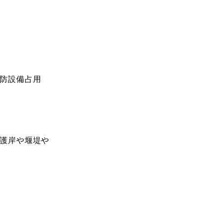
砂防設備占用
の護岸や堰堤や