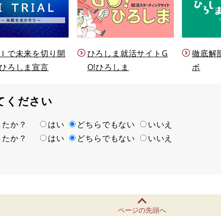
Ｉで未来を切り開
ひろしま就活サイトG
徹底解
ひろしま宣言
O!ひろしま
ボ
てください
ましたか？
はい
どちらでもない
いいえ
ましたか？
はい
どちらでもない
いいえ
ページの先頭へ