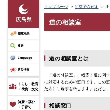
ペ
トップページ
組織でさがす
土
ー
ジ
道の相談室
の
本
先
文
頭
閲覧補助
で
す
検索
。
道の相談室とは
Language
防災情報
「道の相談室」、幅広く道に関す
に対応するための窓口です。この
くらし・教育
た方にご返事を致します。ただし
・環境・文化
健康・福祉
相談窓口
・子育て