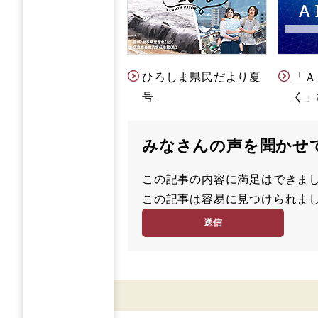
ひろしま県民だより夏
「Ａ
号
く」
みなさんの声を聞かせ
この記事の内容に満足はでき
満
この記事は容易に見つけられ
足
容
度
易
度