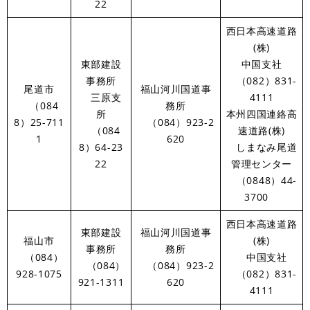
22
西日本高速道路
(株)
東部建設
中国支社
事務所
（082）831-
尾道市
福山河川国道事
三原支
4111
（084
務所
所
本州四国連絡高
8）25-711
（084）923-2
（084
速道路(株)
1
620
8）64-23
しまなみ尾道
22
管理センター
（0848）44-
3700
西日本高速道路
東部建設
福山河川国道事
福山市
(株)
事務所
務所
（084）
中国支社
（084）
（084）923-2
928-1075
（082）831-
921-1311
620
4111