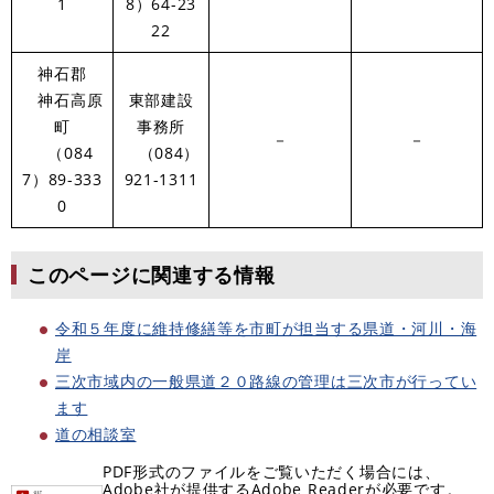
1
8）64-23
22
神石郡
神石高原
東部建設
町
事務所
－
－
（084
（084）
7）89-333
921-1311
0
このページに関連する情報
令和５年度に維持修繕等を市町が担当する県道・河川・海
岸
三次市域内の一般県道２０路線の管理は三次市が行ってい
ます
道の相談室
PDF形式のファイルをご覧いただく場合には、
Adobe社が提供するAdobe Readerが必要です。