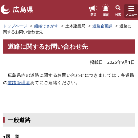
このページの本文へ
重要
防災
検索
メニュー
ペ
トップページ
組織でさがす
土木建築局
道路企画課
道路に
ー
関するお問い合わせ先
ジ
の
道路に関するお問い合わせ先
先
本
頭
文
で
掲載日
2025年9月1日
す
。
広島県内の道路に関するお問い合わせにつきましては，各道路
の
道路管理者
あてにご連絡ください。
一般道路
●国 道