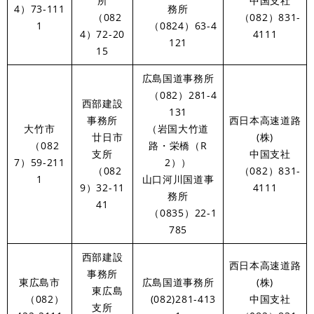
所
中国支社
4）73-111
務所
（082
（082）831-
1
（0824）63-4
4）72-20
4111
121
15
広島国道事務所
（082）281-4
西部建設
131
事務所
西日本高速道路
大竹市
（岩国大竹道
廿日市
(株)
（082
路・栄橋（R
支所
中国支社
7）59-211
2））
（082
（082）831-
1
山口河川国道事
9）32-11
4111
務所
41
（0835）22-1
785
西部建設
西日本高速道路
事務所
東広島市
広島国道事務所
(株)
東広島
（082）
(082)281-413
中国支社
支所