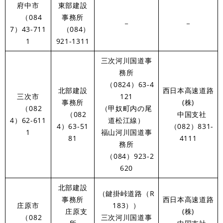
府中市
東部建設
（084
事務所
－
－
7）43-711
（084）
1
921-1311
三次河川国道事
務所
（0824）63-4
北部建設
西日本高速道路
三次市
121
事務所
(株)
（082
（甲奴町内の尾
（082
中国支社
4）62-611
道松江線）
4）63-51
（082）831-
1
福山河川国道事
81
4111
務所
（084）923-2
620
北部建設
（鍵掛峠道路（R
事務所
西日本高速道路
庄原市
183））
庄原支
(株)
（082
三次河川国道事