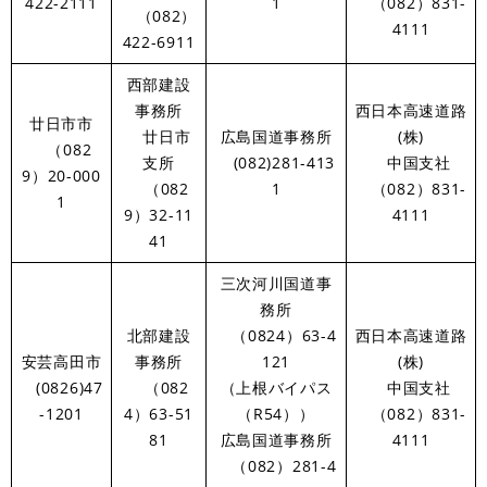
422-2111
1
（082）831-
（082）
4111
422-6911
西部建設
事務所
西日本高速道路
廿日市市
廿日市
広島国道事務所
(株)
（082
支所
(082)281-413
中国支社
9）20-000
（082
1
（082）831-
1
9）32-11
4111
41
三次河川国道事
務所
北部建設
（0824）63-4
西日本高速道路
安芸高田市
事務所
121
(株)
(0826)47
（082
（上根バイパス
中国支社
-1201
4）63-51
（R54））
（082）831-
81
広島国道事務所
4111
（082）281-4