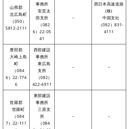
事務所
西日本高速道路
山県郡
安芸太
(株)
北広島町
田支所
－
中国支社
（050）
（082
（082）831-
5812-2111
6）22-05
4111
41
豊田郡
西部建設
大崎上島
事務所
町
東広島
－
－
（084
支所
6）22-774
（082）
6
422-6911
東部建設
世羅郡
事務所
世羅町
三原支
（084
所
－
－
7）22-111
（084