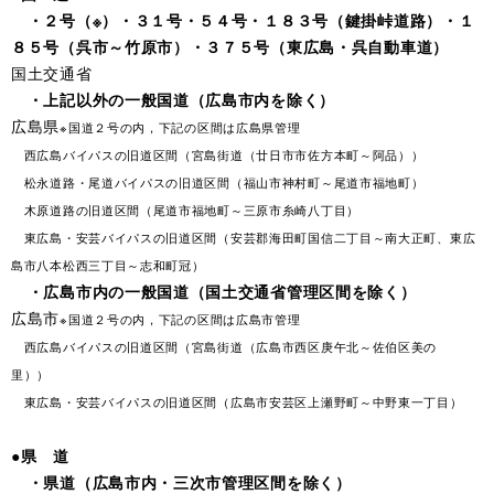
・２号（※）・３１号・５４号・１８３号（鍵掛峠道路）・１
８５号（呉市～竹原市）・３７５号（東広島・呉自動車道）
国土交通省
・上記以外の一般国道（広島市内を除く）
広島県
※国道２号の内，下記の区間は広島県管理
西広島バイパスの旧道区間（宮島街道（廿日市市佐方本町～阿品））
松永道路・尾道バイパスの旧道区間（福山市神村町～尾道市福地町）
木原道路の旧道区間（尾道市福地町～三原市糸崎八丁目）
東広島・安芸バイパスの旧道区間（安芸郡海田町国信二丁目～南大正町、東広
島市八本松西三丁目～志和町冠）
・広島市内の一般国道（国土交通省管理区間を除く）
広島市
※国道２号の内，下記の区間は広島市管理
西広島バイパスの旧道区間（宮島街道（広島市西区庚午北～佐伯区美の
里））
東広島・安芸バイパスの旧道区間（広島市安芸区上瀬野町～中野東一丁目）
●県 道
・県道（広島市内・三次市管理区間を除く）