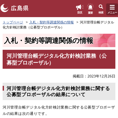
このページの本文へ
重要
防災
検索
メニュー
ペ
トップページ
入札・契約等調達関係の情報
河川管理台帳デジタル
ー
化方針検討業務（公募型プロポーザル）
ジ
の
入札・契約等調達関係の情報
先
頭
で
河川管理台帳デジタル化方針検討業務（公
す
本
募型プロポーザル）
。
文
掲載日
2023年12月26日
河川管理台帳デジタル化方針検討業務に関する
公募型プロポーザルの結果について
河川管理台帳デジタル化方針検討業務に関する公募型プロポーザ
ルの結果は次の通りです。