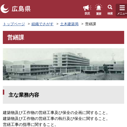
このページの本文へ
重要
防災
検索
メニュ
ペ
トップページ
組織でさがす
土木建築局
営繕課
ー
ジ
営繕課
の
本
先
文
頭
で
す
。
主な業務内容
建築物及び工作物の営繕工事及び保全の企画に関すること。
建築物及び工作物の営繕工事の執行及び保全に関すること。
営繕工事の指導に関すること。