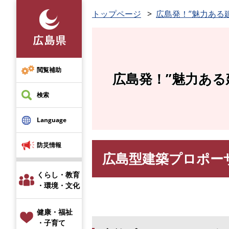
ペ
トップページ
広島発！”魅力ある
ー
ジ
の
先
頭
閲覧補助
広島発！”魅力ある
で
す
検索
。
Language
防災情報
広島型建築プロポー
本
文
くらし・教育
・環境・文化
健康・福祉
・子育て