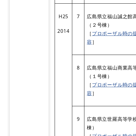
H25
7
広島県立福山誠之館
（２号棟）
2014
［
プロポーザル時の
容
］
8
広島県立福山商業高
（１号棟）
［
プロポーザル時の
容
］
9
広島県立世羅高等学
棟）
［
プロポーザル時の