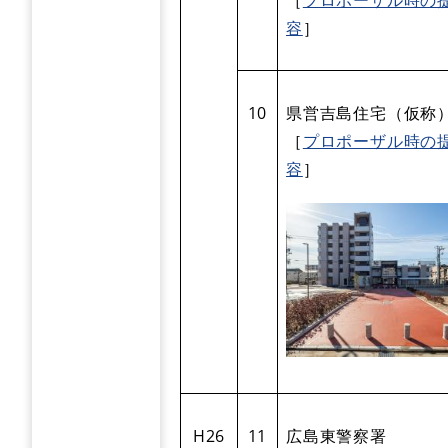
容
］
10
県営吉島住宅（仮称
［
プロポーザル時の
容
］
H26
11
広島東警察署