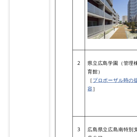
2
県立広島学園（管理
育館）
［
プロポーザル時の
容
］
3
広島県立広島南特別