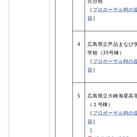
呉分校
［
プロポーザル時の
容
］
4
広島県立芦品まなび
学校（39号棟）
［
プロポーザル時の
容
］
5
広島県立大崎海星高
（１号棟）
［
プロポーザル時の
容
］
［