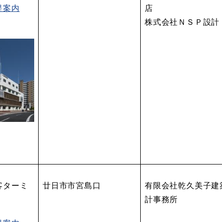
提案内
店
株式会社ＮＳＰ設計
客ターミ
廿日市市宮島口
有限会社乾久美子建
計事務所