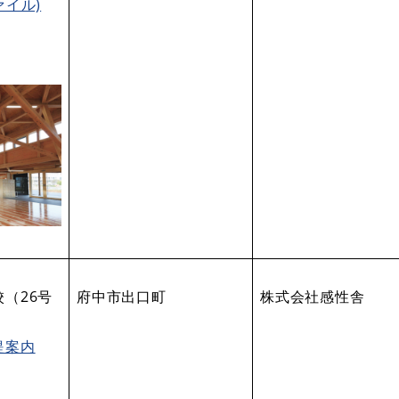
ァイル)
（26号
府中市出口町
株式会社感性舎
提案内