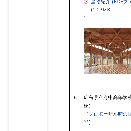
建物紹介 (PDFフ
(1.02MB)
］
6
広島県立府中高等学校
棟）
［
プロポーザル時の
容
］