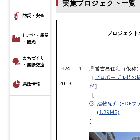
実施プロジェクト一覧
防災・安全
プロジェクト
しごと・産業
・観光
まちづくり
・国際交流
H24
1
県営吉島住宅（仮称
［
プロポーザル時の
2013
県政情報
容
］
［
建物紹介 (PDFフ
(1.29MB)
］