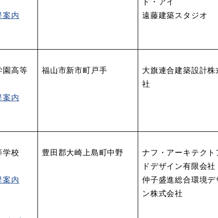
ド・アイ
提案内
遠藤建築スタジオ
学園高等
福山市新市町戸手
大旗連合建築設計株
社
提案内
等学校
豊田郡大崎上島町中野
ナフ・アーキテクト
ドデザイン有限会社
提案内
仲子盛進総合環境デ
ン株式会社