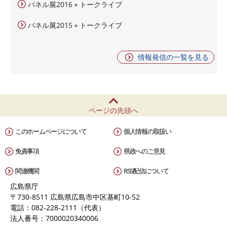
パネル展2016＋トークライブ
パネル展2015＋トークライブ
情報発信の一覧を見る
ページの先頭へ
このホームページについて
個人情報の取扱い
免責事項
県政へのご意見
関連機関
RSS配信について
広島県庁
〒730-8511 広島県広島市中区基町10-52
電話：082-228-2111（代表）
法人番号：7000020340006