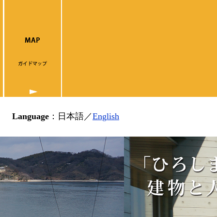
Language
：
日本語／
English