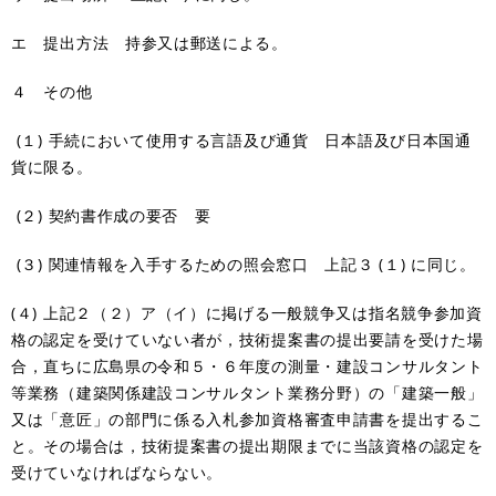
エ 提出方法 持参又は郵送による。
４ その他
(１) 手続において使用する言語及び通貨 日本語及び日本国通
貨に限る。
(２) 契約書作成の要否 要
(３) 関連情報を入手するための照会窓口 上記３ (１) に同じ。
(４) 上記２（２）ア（イ）に掲げる一般競争又は指名競争参加資
格の認定を受けていない者が，技術提案書の提出要請を受けた場
合，直ちに広島県の令和５・６年度の測量・建設コンサルタント
等業務（建築関係建設コンサルタント業務分野）の「建築一般」
又は「意匠」の部門に係る入札参加資格審査申請書を提出するこ
と。その場合は，技術提案書の提出期限までに当該資格の認定を
受けていなければならない。