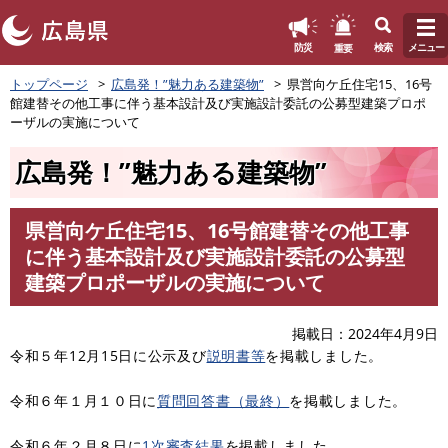
このページの本文へ
重要
防災
検索
メニュー
ペ
トップページ
広島発！”魅力ある建築物”
県営向ケ丘住宅15、16号
ー
館建替その他工事に伴う基本設計及び実施設計委託の公募型建築プロポ
ジ
ーザルの実施について
の
先
広島発！”魅力ある建築物”
頭
で
す
県営向ケ丘住宅15、16号館建替その他工事
。
本
に伴う基本設計及び実施設計委託の公募型
文
建築プロポーザルの実施について
掲載日
2024年4月9日
令和５年12月15日に公示及び
説明書等
を掲載しました。
令和６年１月１０日に
質問回答書（最終）
を掲載しました。
令和６年２月８日に
1次審査結果
を掲載しました。