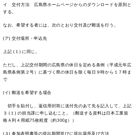
イ 交付方法 広島県ホームページからのダウンロードを原則と
する。
なお、希望する者には、次のとおり交付及び郵送を行う。
(ア) 交付場所・申込先
上記 (１) に同じ。
ただし、上記交付期間の広島県の休日を定める条例（平成元年広
島県条例第２号）に基づく県の休日を除く毎日９時から１７時ま
で
(イ) 郵送を希望する場合
切手を貼付し、返信用封筒に送付先のあて先を記入して、上記
３ (１) の担当課に申し込むこと。（郵送する資料は日本工業規
格Ａ列４用紙75枚程度（約300g））
(３) 参加表明書等の提出期間並びに提出場所及び方法