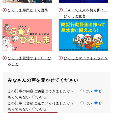
ひろしま県民だより夏号
「ＡＩで未来を切り開く」
ひろしま宣言
ひろしま就活サイトGO!ひ
ひろしまマイタイムライン
ろしま
みなさんの声を聞かせてください
この記事の内容に満足はできましたか？
満
はい
ど
ちらでもない
足
いいえ
この記事は容易に見つけられましたか？
度
容
はい
ど
ちらでもない
易
いいえ