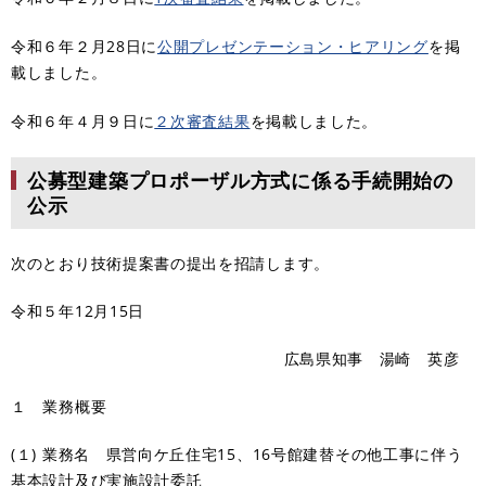
令和６年２月28日に
公開プレゼンテーション・ヒアリング
を掲
載しました。
令和６年４月９日に
２次審査結果
を掲載しました。
公募型建築プロポーザル方式に係る手続開始の
公示
次のとおり技術提案書の提出を招請します。
令和５年12月15日
広島県知事 湯崎 英彦
１ 業務概要
(１) 業務名 県営向ケ丘住宅15、16号館建替その他工事に伴う
基本設計及び実施設計委託