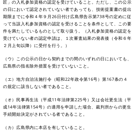
匠」の入札参加資格の認定を受けていること。ただし、この公示
の日において認定されていない者であっても、技術提案書の提出
期限までに令和４年９月26日付け広島県告示第738号の定めに従
って当該入札参加資格の認定を受けることを条件として、この要
件を満たしているものとして取り扱う。（入札参加資格の認定を
受けていない者の認定申請は、１次審査結果の発表後（令和６年
２月上旬以降）に受付を行う。）
（ウ）この公示の日から契約までの間のいずれの日においても、
広島県の指名除外措置を受けていないこと。
（エ）地方自治法施行令（昭和22年政令第16号）第167条の４
の規定に該当しない者であること。
（オ）民事再生法（平成11年法律第225号）又は会社更生法（平
成14年法律第154号）の適用を申請した場合、裁判所からの更生
手続開始決定がされている者であること。
（カ）広島県内に本店を有していること。