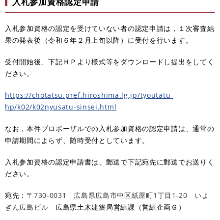
入札参加資格認定申請
入札参加資格の認定を受けていない者の認定申請は，１次審査結
果の発表後（令和６年２月上旬以降）に受付を行います。
受付開始後、下記ＨＰより様式等をダウンロードし提出をしてく
ださい。
https://chotatsu.pref.hiroshima.lg.jp/tyoutatu-
hp/k02/k02nyusatu-sinsei.html
なお，本件プロポーザルでの入札参加資格の認定申請は、通常の
申請期間によらず、随時受付としています。
入札参加資格の認定申請書は、郵送で下記宛先に郵送でお送りく
ださい。
宛先：
〒730-0031 広島県広島市中区紙屋町1丁目1-20 いよ
ぎん広島ビル
広島県土木建築局営繕課（営繕企画Ｇ）