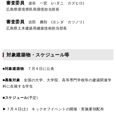
審査委員
波谷 一宏 (ハダニ カズヒロ)
広島県環境県民局環境担当部長
審査委員
吉田 勝則 (ヨシダ カツノリ)
広島県土木建築局建築技術担当部長​
対象建築物・スケジュール等
■
対象建築物
７月４日に公表
■
募集対象
全国の大学、大学院、高等専門学校等の建築関連学
科に在籍する学生
■
スケジュール
(予定)
▶７月４日(土) キックオフイベントの開催・実施要領配布