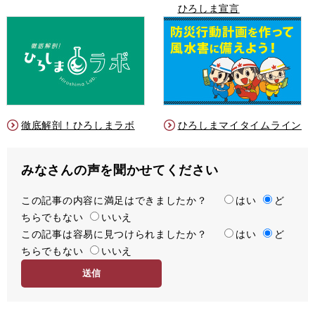
ひろしま宣言
徹底解剖！ひろしまラボ
ひろしまマイタイムライン
みなさんの声を聞かせてください
この記事の内容に満足はできましたか？
満
はい
ど
ちらでもない
足
いいえ
この記事は容易に見つけられましたか？
度
容
はい
ど
ちらでもない
易
いいえ
度