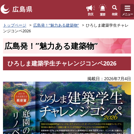
このページの本文へ
重要
防災
検索
メニュー
ペ
トップページ
広島発！”魅力ある建築物”
ひろしま建築学生チャレ
ー
ンジコンペ2026
ジ
の
広島発！”魅力ある建築物”
先
頭
で
ひろしま建築学生チャレンジコンペ2026
す
本
。
文
掲載日
2026年7月4日