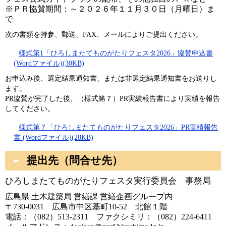
※ＰＲ協賛期間：～２０２６年１１月３０日（月曜日）ま
で
次の
書類を持参、郵送、FAX、メールによりご提出ください。
様式第1「ひろしまたてものがたりフェスタ2026」協賛申込書
(Wordファイル)(30KB)
お申込み後、選定結果通知書、または非選定結果通知書をお送りし
ます。
PR協賛が完了した後、（様式第７）PR実績報告書により実績を報告
してください。
様式第７「ひろしまたてものがたりフェスタ2026」PR実績報告
書 (Wordファイル)(28KB)
提出先（問合せ先）
ひろしまたてものがたりフェスタ実行委員会 事務局
広島県 土木建築局 営繕課 営繕企画グループ内
〒730-0031 広島市中区基町10-52 北館１階
電話：（082）513-2311 ファクシミリ：（082）224-6411