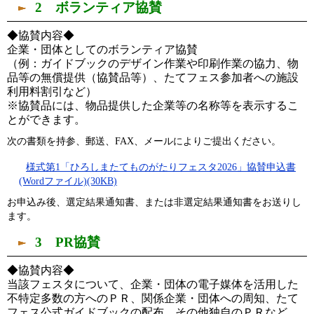
2 ボランティア協賛
◆協賛内容◆
企業・団体としてのボランティア協賛
（例：ガイドブックのデザイン作業や印刷作業の協力、物
品等の無償提供（協賛品等）、たてフェス参加者への施設
利用料割引など）
※協賛品には、物品提供した企業等の名称等を表示するこ
とができます。
次の書類を持参、郵送、FAX、メールによりご提出ください。
様式第1「ひろしまたてものがたりフェスタ2026」協賛申込書
(Wordファイル)(30KB)
お申込み後、選定結果通知書、または非選定結果通知書をお送りし
ます。
3 PR協賛
◆協賛内容◆
当該フェスタについて、企業・団体の電子媒体を活用した
不特定多数の方へのＰＲ、関係企業・団体への周知、たて
フェス公式ガイドブックの配布、その他独自のＰＲなど