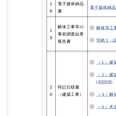
１
電子媒体納品
電子媒体納品
８
書
解体工事等の
解体等工事
１
事前調査結果
９
別紙１（調査
報告書
（１）建築
（２）建
(400KB)
２
特記仕様書
０
（建築工事）
（３）解体
（４）木造