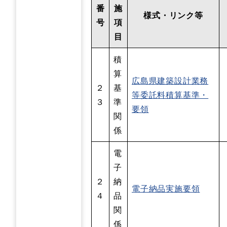
番
施
様式・リンク等
号
項
目
積
算
広島県建築設計業務
２
基
等委託料積算基準・
３
準
要領
関
係
電
子
２
納
電子納品実施要領
４
品
関
係