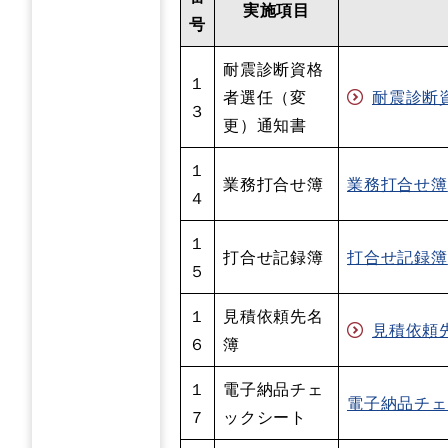
実施項目
号
耐震診断資格
１
者選任（変
耐震診断資
３
更）通知書
１
業務打合せ簿
業務打合せ簿
４
１
打合せ記録簿
打合せ記録簿
５
１
見積依頼先名
見積依頼先名
６
簿
１
電子納品チェ
電子納品チェ
７
ックシート