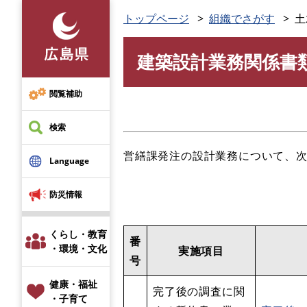
ペ
トップページ
組織でさがす
土
ー
ジ
建築設計業務関係書
の
本
先
文
頭
閲覧補助
で
す
検索
。
営繕課発注の設計業務について、
Language
防災情報
くらし・教育
番
・環境・文化
実施項目
号
健康・福祉
完了後の調査に関
・子育て