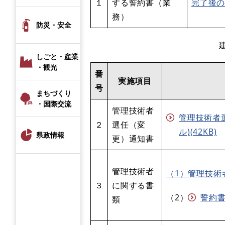
１
する誓約書（業
完了後
務）
防災・安全
しごと・産業
・観光
番
実施項目
号
まちづくり
・国際交流
管理技術者
管理技術者選
２
選任（変
ル)(42KB)
県政情報
更）通知書
管理技術者
（1）管理技術
３
に関する書
（2）
誓約書 
類