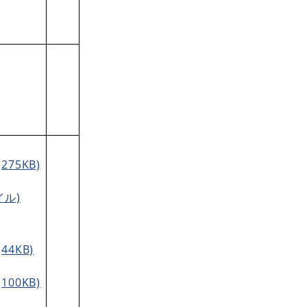
75KB)
ル)
4KB)
00KB)