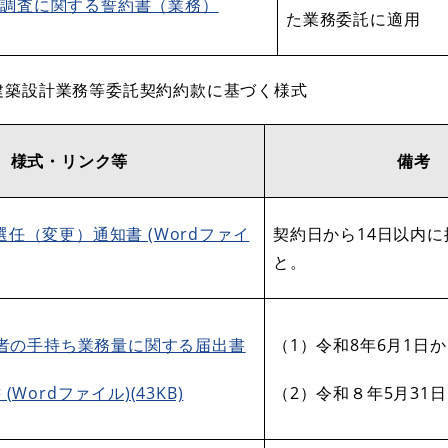
の調査に関する誓約書（業務）
た業務委託に適用
建築設計業務等委託契約約款に基づく様式
様式・リンク等
備考
任（変更）通知書 (Wordファイ
契約日から14日以内
と。
者の手持ち業務量に関する届出書
（1）令和8年6月1日
(Wordファイル)(43KB)
（2）令和８年5月31