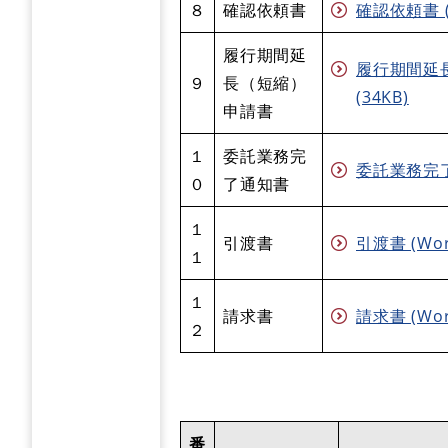
８
確認依頼書
確認依頼書 (
履行期間延
履行期間延長
９
長（短縮）
(34KB)
申請書
１
委託業務完
委託業務完了通
０
了通知書
１
引渡書
引渡書 (Wo
１
１
請求書
請求書 (Wo
２
番