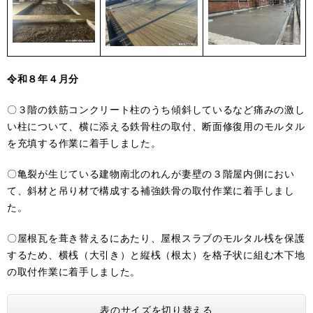
令和８年４月分
〇３階の鉄筋コンクリート柱のうち傾斜しているなど痛みの激し
い柱について、横に添える鉄骨柱の取付、断面修復用のモルタル
を充填する作業に着手しました。
〇亀裂が生じている建物南北のれんが妻壁の３階屋内側におい
て、斜材と吊り材で構成する補強鉄骨の取付作業に着手しまし
た。
〇屋根瓦を葺き替えるにあたり、屋根スラブのモルタル桟を保護
するため、横桟（大引き）と縦桟（根太）を格子状に組む木下地
の取付作業に着手しました。
表のサイズを切り替える