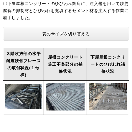
〇下屋屋根コンクリートのひびわれ箇所に、注入器を用いて鉄筋
腐食の抑制材とひびわれを充填するセメント材を注入する作業に
着手しました。
表のサイズを切り替える
３階吹抜部の水平
屋根コンクリート
下屋屋根コンクリ
耐震鉄骨ブレース
施工不良部分の補
ートのひびわれ補
の取付状況(１号
修状況
修状況
棟)