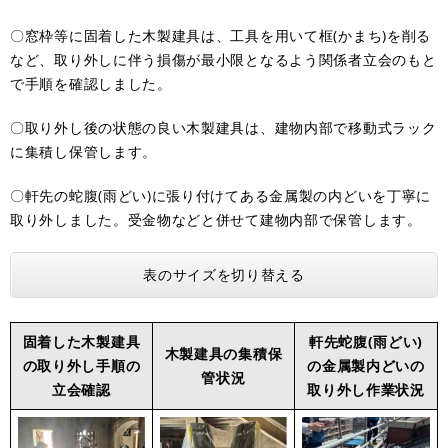
〇窓枠等に固着した木製建具は、工具を用いて框(かまち)を削る
など、取り外しに伴う損傷が最小限となるよう関係者立会のもと
で手順を確認しました。
〇取り外し後の状態の良い木製建具は、建物内部で移動式ラック
に集積し保管します。
〇軒先の蛇腹(雨どい)に張り付けてある金属製の内どいを丁寧に
取り外しました。受金物などと併せて建物内部で保管します。
表のサイズを切り替える
固着した木製建具
軒先蛇腹(雨どい)
木製建具の集積保
の取り外し手順の
の金属製内どいの
管状況
立会確認
取り外し作業状況