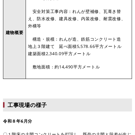
安全対策工事内容：れんが壁補修、瓦葺き替
え、防水改修、建具改修、内装改修、耐震改修、
外構等
建物概要
構造・規模：れんが造、鉄筋コンクリート造
地上３階建て 延べ面積5,578.66平方メートル
建築面積2,340.09平方メートル
敷地面積：約14,490平方メートル
工事現場の様子
令和８年6月分
〇１階床の土間コンクリートを打設し、既存の土間と段差が生じ