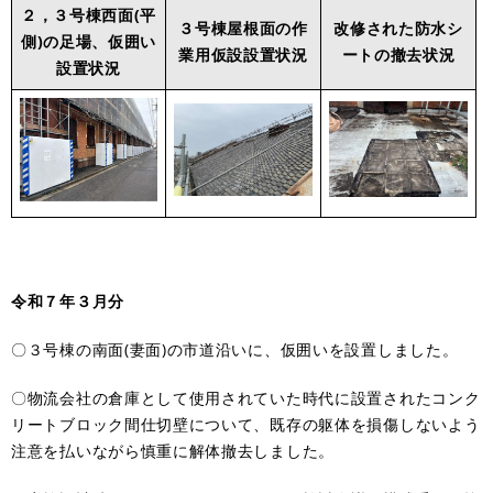
２，３号棟西面(平
３号棟屋根面の作
改修された防水シ
側)の足場、仮囲い
業用仮設設置状況
ートの撤去状況
設置状況
令和７年３月分
〇３号棟の南面(妻面)の市道沿いに、仮囲いを設置しました。
〇物流会社の倉庫として使用されていた時代に設置されたコンク
リートブロック間仕切壁について、既存の躯体を損傷しないよう
注意を払いながら慎重に解体撤去しました。