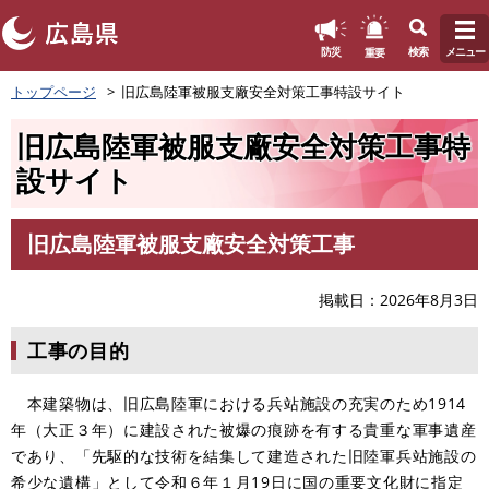
このページの本文へ
重要
防災
検索
メニュー
ペ
トップページ
旧広島陸軍被服支廠安全対策工事特設サイト
ー
ジ
旧広島陸軍被服支廠安全対策工事特
の
先
設サイト
頭
で
す
旧広島陸軍被服支廠安全対策工事
本
。
文
掲載日
2026年8月3日
工事の目的
本建築物は、旧広島陸軍における兵站施設の充実のため1914
年（大正３年）に建設された被爆の痕跡を有する貴重な軍事遺産
であり、「先駆的な技術を結集して建造された旧陸軍兵站施設の
希少な遺構」として令和６年１月19日に国の重要文化財に指定