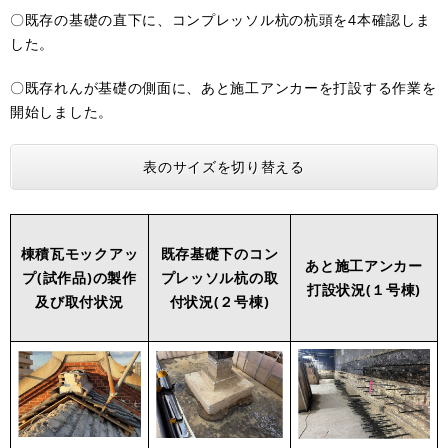
〇既存の基礎の直下に、コンプレッソル杭の杭頭を4本確認しま
した。
〇既存れんが基礎の側面に、あと施工アンカーを打設する作業を
開始しました。
表のサイズを切り替える
棟積瓦モックアッ
既存基礎下のコン
あと施工アンカー
プ(試作品)の製作
プレッソル杭の取
打設状況(１号棟)
及び取付状況
付状況(２号棟)