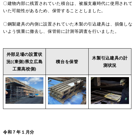
〇建物内部に残置されていた積台は、被服支廠時代に使用されて
いた可能性があるため、保管することとしました。
〇鋼製建具の内側に設置されていた木製の引込建具は、損傷しな
いよう慎重に撤去し、保管前に計測等調査を行いました。
外部足場の設置状
木製引込建具の計
況((東側)県立広島
積台を保管
測状況
工業高校側)
令和７年１月分