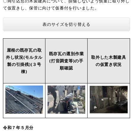
〇両引込窓の木製建具について、損傷しないよう慎重に取り外し
て仮置きし、保管に向けて仮番付を行いました。
表のサイズを切り替える
屋根の既存瓦の取
既存瓦の選別作業
外し状況(モルタル
取外した木製建具
(打音調査等)の手
製の引掛残)(３号
の仮置き状況
順確認
棟)
令和７年５月分