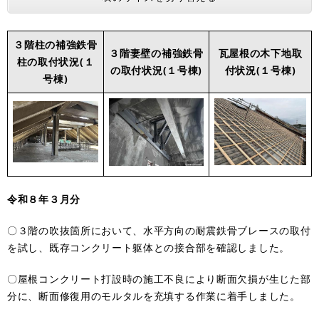
３階柱の補強鉄骨
３階妻壁の補強鉄骨
瓦屋根の木下地取
柱の取付状況(１
の取付状況(１号棟)
付状況(１号棟)
号棟)
令和８年３月分
〇３階の吹抜箇所において、水平方向の耐震鉄骨ブレースの取付
を試し、既存コンクリート躯体との接合部を確認しました。
〇屋根コンクリート打設時の施工不良により断面欠損が生じた部
分に、断面修復用のモルタルを充填する作業に着手しました。