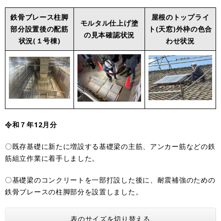
鉄骨ブレース柱脚
屋根のトップライ
モルタル仕上げ塗
部分設置後の配筋
ト(天窓)外枠の色合
の見本確認状況
状況(１号棟)
わせ状況
令和７年12月分
〇既存基礎に新たに増設する基礎梁の主筋、アンカー筋などの鉄
筋組立作業に着手しました。
〇基礎梁のコンクリートを一部打設した後に、耐震補強のための
鉄骨ブレースの柱脚部分を設置しました。
表のサイズを切り替える