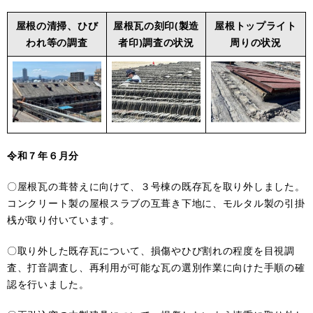
屋根の清掃、ひび
屋根瓦の刻印(製造
屋根トップライト
われ等の調査
者印)調査の状況
周りの状況
令和７年６月分
〇屋根瓦の葺替えに向けて、３号棟の既存瓦を取り外しました。
コンクリート製の屋根スラブの互葺き下地に、モルタル製の引掛
桟が取り付いています。
〇取り外した既存瓦について、損傷やひび割れの程度を目視調
査、打音調査し、再利用が可能な瓦の選別作業に向けた手順の確
認を行いました。