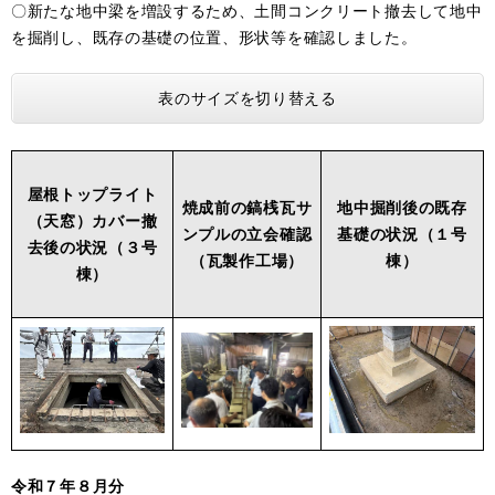
〇新たな地中梁を増設するため、土間コンクリート撤去して地中
を掘削し、既存の基礎の位置、形状等を確認しました。
表のサイズを切り替える
屋根トップライト
焼成前の鎬桟瓦サ
地中掘削後の既存
（天窓）カバー撤
ンプルの立会確認
基礎の状況（１号
去後の状況（３号
（瓦製作工場）
棟）
棟）
令和７年８月分