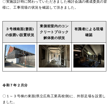
〇実施設計時に関わっていただきました検討会議の構成委員の皆
様に、工事現場の状況を確認して頂きました。
東側前室内のコン
３号棟南面(妻面)
有識者による現場
クリートブロック
の仮囲い設置状況
確認
解体後の状況
令和７年２月分
〇１～３号棟の東面(県立広島工業高校側)に、外部足場を設置し
ました。