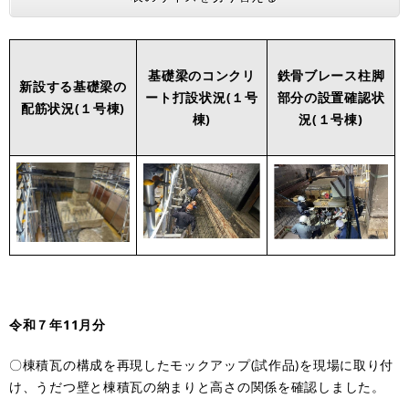
基礎梁のコンクリ
鉄骨ブレース柱脚
新設する基礎梁の
ート打設状況(１号
部分の設置確認状
配筋状況(１号棟)
棟)
況(１号棟)
令和７年11月分
〇棟積瓦の構成を再現したモックアップ(試作品)を現場に取り付
け、うだつ壁と棟積瓦の納まりと高さの関係を確認しました。