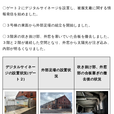
〇ゲート２にデジタルサイネージを設置し、被服支廠に関する情
報発信を始めました。
〇３号棟の東面から外部足場の組立を開始しました。
〇３階床の吹き抜け部、外窓を塞いでいた合板を撤去しました。
３階と２階が連続した空間となり、外窓から太陽光が注ぎ込み、
内部が明るくなりました。
デジタルサイネー
吹き抜け部、外窓
外部足場の設置状
ジの設置状況(ゲー
部の合板塞ぎの撤
況
ト２)
去後の状況