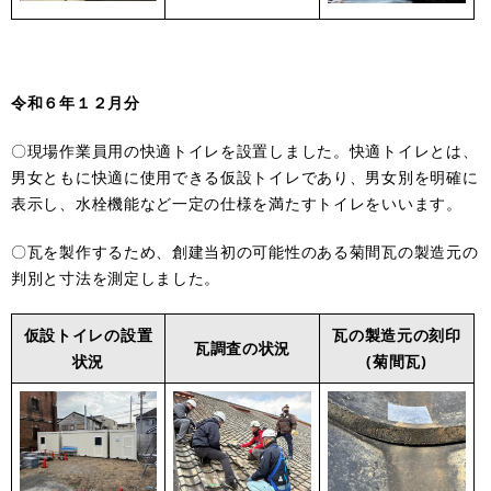
令和６年１２月分
〇現場作業員用の快適トイレを設置しました。快適トイレとは、
男女ともに快適に使用できる仮設トイレであり、男女別を明確に
表示し、水栓機能など一定の仕様を満たすトイレをいいます。
〇瓦を製作するため、創建当初の可能性のある菊間瓦の製造元の
判別と寸法を測定しました。
仮設トイレの設置
瓦の製造元の刻印
瓦調査の状況
状況
(菊間瓦)