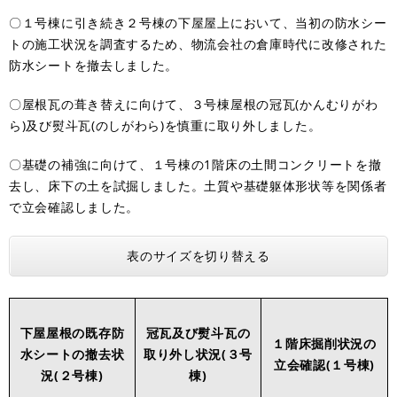
〇１号棟に引き続き２号棟の下屋屋上において、当初の防水シー
トの施工状況を調査するため、物流会社の倉庫時代に改修された
防水シートを撤去しました。
〇屋根瓦の葺き替えに向けて、３号棟屋根の冠瓦(かんむりがわ
ら)及び熨斗瓦(のしがわら)を慎重に取り外しました。
〇基礎の補強に向けて、１号棟の1階床の土間コンクリートを撤
去し、床下の土を試掘しました。土質や基礎躯体形状等を関係者
で立会確認しました。
表のサイズを切り替える
下屋屋根の既存防
冠瓦及び熨斗瓦の
１階床掘削状況の
水シートの撤去状
取り外し状況(３号
立会確認(１号棟)
況(２号棟)
棟)