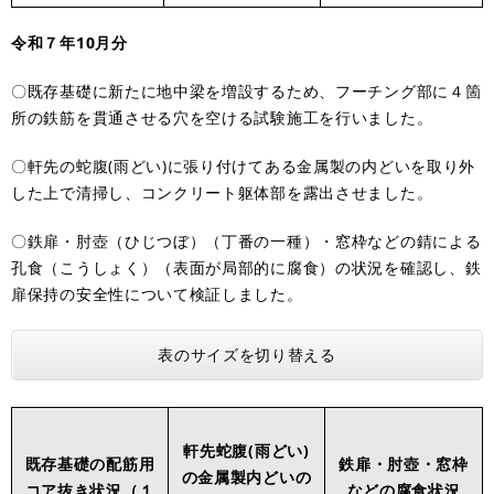
令和７年10月分
〇既存基礎に新たに地中梁を増設するため、フーチング部に４箇
所の鉄筋を貫通させる穴を空ける試験施工を行いました。
〇軒先の蛇腹(雨どい)に張り付けてある金属製の内どいを取り外
した上で清掃し、コンクリート躯体部を露出させました。
〇鉄扉・肘壺（ひじつぼ）（丁番の一種）・窓枠などの錆による
孔食（こうしょく）（表面が局部的に腐食）の状況を確認し、鉄
扉保持の安全性について検証しました。
表のサイズを切り替える
軒先蛇腹(雨どい)
既存基礎の配筋用
鉄扉・肘壺・窓枠
の金属製内どいの
コア抜き状況（１
などの腐食状況