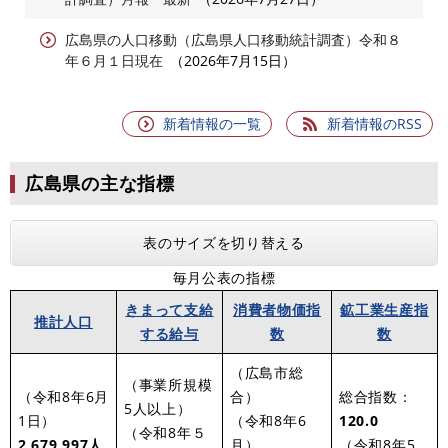
広島県の人口移動（広島県人口移動統計調査）令和８
年６月１日現在
2026年7月15日
新着情報の一覧
新着情報のRSS
広島県の主な指標
表のサイズを切り替える
毎月公表の指標
きまって支給
消費者物価指
鉱工業生産指
推計人口
する給与
数
数
（広島市総
（事業所規模
（令和8年6月
合）
総合指数：
5人以上）
1日）
（令和8年6
120.0
（令和8年５
2,679,997
人
月）
（令和8年5