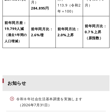
月）
○
113.9（令和2
月）
284,895円
年＝100）
前年同月差：
前年同月比：
19,799人減
前年同月比：
前年同月比：
0.7％上昇
2.6%増
2.0%上昇
（過去1年間の
（原指数）
人口増減）
お知らせ
令和８年社会生活基本調査を実施します
2026年7月31日