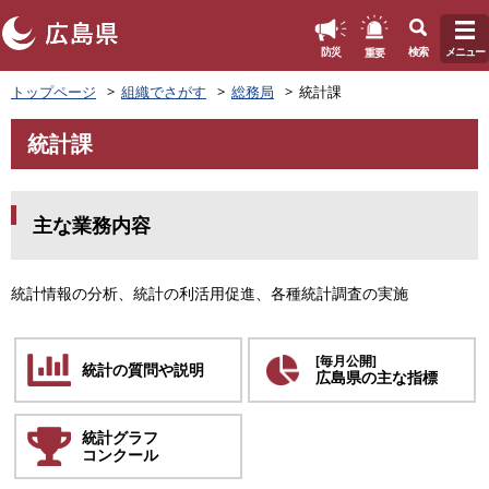
このページの本文へ
重要
防災
検索
メニュー
ペ
トップページ
組織でさがす
総務局
統計課
ー
ジ
統計課
の
本
先
文
頭
で
主な業務内容
す
。
統計情報の分析、統計の利活用促進、各種統計調査の実施
[毎月公開]
統計の質問や説明
広島県の主な指標
統計グラフ
コンクール