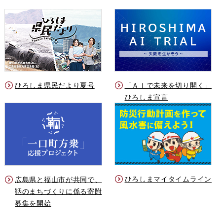
ひろしま県民だより夏号
「ＡＩで未来を切り開く」
ひろしま宣言
ひろしまマイタイムライン
広島県と福山市が共同で、
鞆のまちづくりに係る寄附
募集を開始