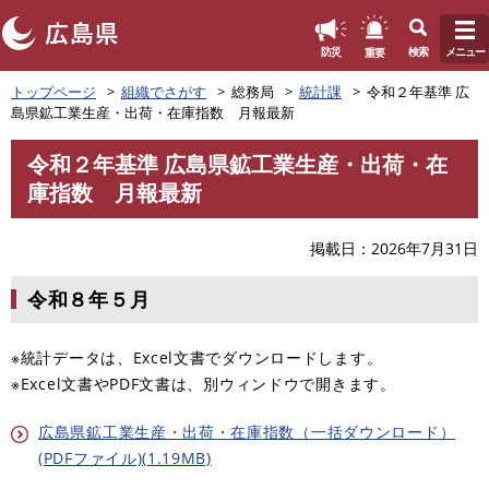
このページの本文へ
重要
防災
検索
メニュー
ペ
トップページ
組織でさがす
総務局
統計課
令和２年基準 広
ー
島県鉱工業生産・出荷・在庫指数 月報最新
ジ
の
令和２年基準 広島県鉱工業生産・出荷・在
先
本
庫指数 月報最新
頭
文
で
す
掲載日
2026年7月31日
。
令和８年５月
※統計データは、Excel文書でダウンロードします。
※Excel文書やPDF文書は、別ウィンドウで開きます。
広島県鉱工業生産・出荷・在庫指数（一括ダウンロード）
(PDFファイル)(1.19MB)