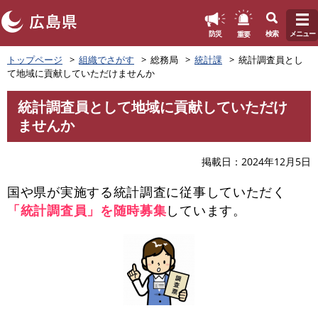
このページの本文へ
重要
防災
検索
メニュー
ペ
トップページ
組織でさがす
総務局
統計課
統計調査員とし
ー
て地域に貢献していただけませんか
ジ
の
統計調査員として地域に貢献していただけ
先
本
ませんか
頭
文
で
す
掲載日
2024年12月5日
。
国や県が実施する統計調査に従事していただく
「統計調査員」を随時募集
しています。