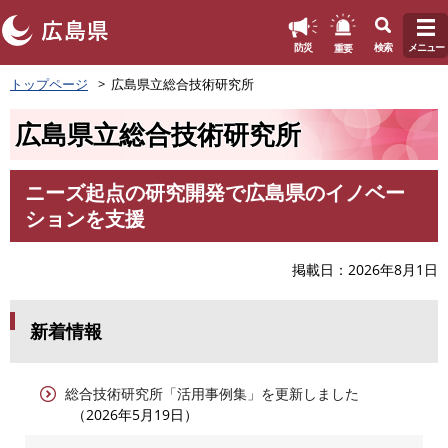
このページの本文へ
重要
防災
検索
メニュー
ペ
トップページ
広島県立総合技術研究所
ー
ジ
広島県立総合技術研究所
の
先
頭
ニーズ起点の研究開発で広島県のイノベー
で
本
ションを支援
す
文
。
掲載日
2026年8月1日
新着情報
総合技術研究所「活用事例集」を更新しました
2026年5月19日