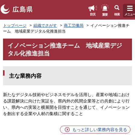
このページの本文へ
重要
防災
検索
メニュ
ペ
トップページ
組織でさがす
商工労働局
イノベーション推進チ
ー
ーム 地域産業デジタル化推進担当
ジ
の
イノベーション推進チーム 地域産業デジ
先
本
タル化推進担当
頭
文
で
す
。
主な業務内容
新たなデジタル技術やビジネスモデルを活用し、産業や地域におけ
る課題解決に向けた実証を、県内外の民間企業等との共創により行
い、県内への実装と横展開を目指すことを通じて、イノベーション
を創出する企業や人材の集積に関すること
もっと詳しい業務内容を見る