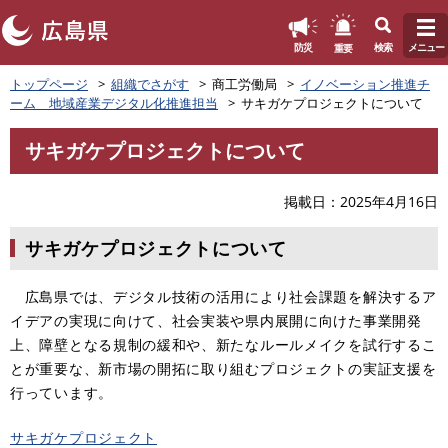
このページの本文へ
重要
防災
検索
メニュー
ペ
トップページ
組織でさがす
商工労働局
イノベーション推進チ
ー
ーム 地域産業デジタル化推進担当
サキガケプロジェクトについて
ジ
の
サキガケプロジェクトについて
先
本
頭
文
で
掲載日
2025年4月16日
す
。
サキガケプロジェクトについて
広島県では、デジタル技術の活用により社会課題を解決するア
イデアの実現に向けて、社会実装や県内展開に向けた事業開発
上、障壁となる規制の緩和や、新たなルールメイクを試行するこ
とが重要な、新市場の開拓に取り組むプロジェクトの実証支援を
行っています。
サキガケプロジェクト