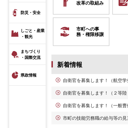
改革の取組み
防災・安全
市町への事
しごと・産業
務・権限移譲
・観光
まちづくり
・国際交流
新着情報
県政情報
自衛官を募集します！（航空学
自衛官を募集します！（２等陸
自衛官を募集します！（一般曹
市町の技能労務職の給与等の見