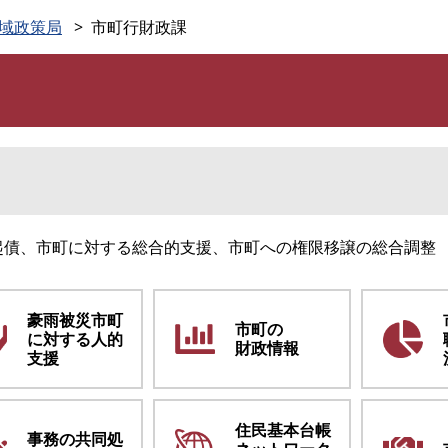
このページの本文へ
域政策局
市町行財政課
起債、市町に対する総合的支援、市町への権限移譲の総合調整
豪雨被災市町
市町の
に対する人的
財政情報
支援
住民基本台帳
事務の共同処