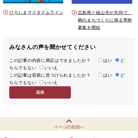
ひろしまマイタイムライン
広島県と福山市が共同で、
鞆のまちづくりに係る寄附
募集を開始
みなさんの声を聞かせてください
この記事の内容に満足はできましたか？
満
はい
ど
ちらでもない
足
いいえ
この記事は容易に見つけられましたか？
度
容
はい
ど
ちらでもない
易
いいえ
度
ページの先頭へ