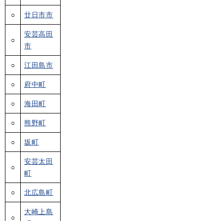
○
廿日市市
安芸高田
○
市
○
江田島市
○
府中町
○
海田町
○
熊野町
○
坂町
安芸太田
○
町
○
北広島町
大崎上島
○