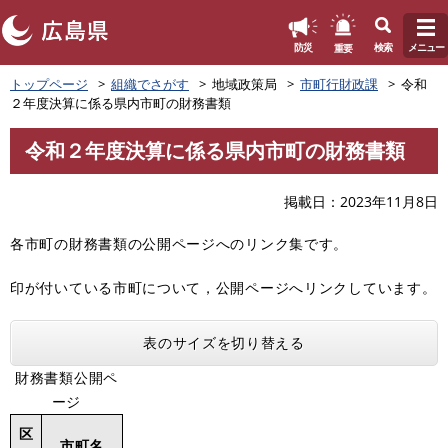
このページの本文へ
重要
防災
検索
メニュー
ペ
トップページ
組織でさがす
地域政策局
市町行財政課
令和
ー
２年度決算に係る県内市町の財務書類
ジ
の
令和２年度決算に係る県内市町の財務書類
先
本
頭
文
で
掲載日
2023年11月8日
す
。
各市町の財務書類の公開ページへのリンク集です。
印が付いている市町について，公開ページへリンクしています。
表のサイズを切り替える
財務書類公開ペ
ージ
区
市町名