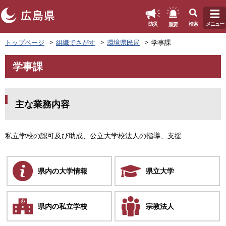
このページの本文へ
重要
防災
検索
メニュー
ペ
トップページ
組織でさがす
環境県民局
学事課
ー
ジ
学事課
の
本
先
文
頭
で
主な業務内容
す
。
私立学校の認可及び助成、公立大学校法人の指導、支援
県内の大学
情報
県立大学
県内の私立
学校
宗教法人