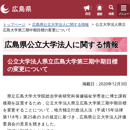
このページの本文へ
重要
防災
検索
メニュー
ペ
トップページ
広島県公立大学法人に関する情報
公立大学法人県立
ー
広島大学第三期中期目標の変更について
ジ
の
広島県公立大学法人に関する情報
先
頭
で
公立大学法人県立広島大学第三期中期目標
す
本
の変更について
。
文
掲載日
2020年12月3日
県立広島大学大学院総合学術研究科保健福祉学専攻に博士課程
後期を設置するため，公立大学法人県立広島大学第三期中期目標
を変更することについて，地方独立行政法人法（平成15年法律
第118号）第25条の３の規定に基づき，広島県公立大学法人評価
委員会の意見を聴きました。