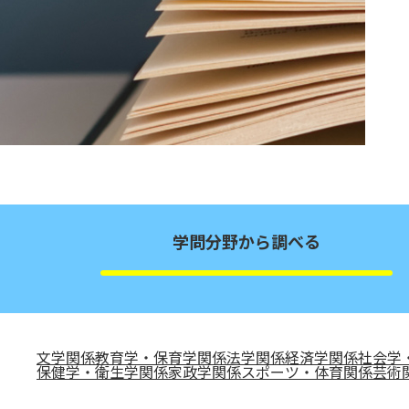
学問分野から調べる
文学関係
教育学・保育学関係
法学関係
経済学関係
社会学
保健学・衛生学関係
家政学関係
スポーツ・体育関係
芸術