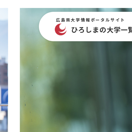
ペ
メ
ー
ニ
ジ
ュ
広島県大学情報ポータルサイト
の
ー
ひろしまの大学一
先
を
頭
飛
で
ば
す。
し
て
本
文
へ