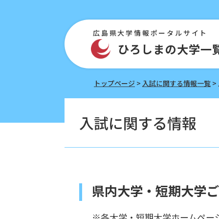
ペ
メ
ー
ニ
ジ
ュ
広島県大学情報ポータルサイト
の
ー
ひろしまの大学一
先
を
頭
飛
で
ば
す。
し
トップページ
>
入試に関する情報一覧
>
て
本
本
文
文
入試に関する情報
へ
県内大学・短期大学ご
※各大学・短期大学ホームペー