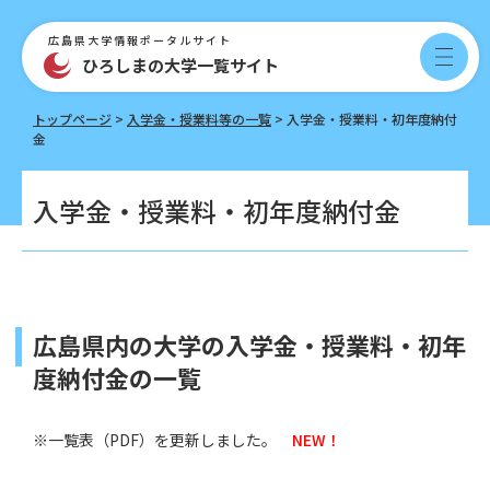
ペ
メ
ー
ニ
広島県大学情報ポータルサイト
ジ
ュ
ひろしまの大学一覧サイト
メ
の
ー
ニ
先
を
ュ
トップページ
>
入学金・授業料等の一覧
>
入学金・授業料・初年度納付
頭
飛
ー
金
で
ば
す。
し
本
て
入学金・授業料・初年度納付金
文
本
文
へ
広島県内の大学の入学金・授業料・初年
度納付金の一覧
※一覧表（PDF）を更新しました。
NEW！