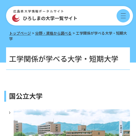
ペ
メ
ー
ニ
広島県大学情報ポータルサイト
ジ
ュ
ひろしまの大学一覧サイト
メ
の
ー
ニ
先
を
ュ
トップページ
>
分野・資格から調べる
>
工学関係が学べる大学・短期大
頭
飛
ー
学
で
ば
す。
し
本
て
工学関係が学べる大学・短期大学
文
本
文
へ
国公立大学 ​