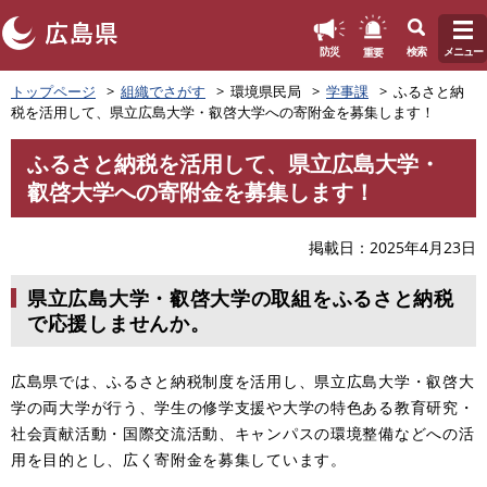
このページの本文へ
重要
防災
検索
メニュー
ペ
トップページ
組織でさがす
環境県民局
学事課
ふるさと納
ー
税を活用して、県立広島大学・叡啓大学への寄附金を募集します！
ジ
の
ふるさと納税を活用して、県立広島大学・
先
本
叡啓大学への寄附金を募集します！
頭
文
で
す
掲載日
2025年4月23日
。
県立広島大学・叡啓大学の取組をふるさと納税
で応援しませんか。
広島県では、ふるさと納税制度を活用し、県立広島大学・叡啓大
学の両大学が行う、学生の修学支援や大学の特色ある教育研究・
社会貢献活動・国際交流活動、キャンパスの環境整備などへの活
用を目的とし、広く寄附金を募集しています。