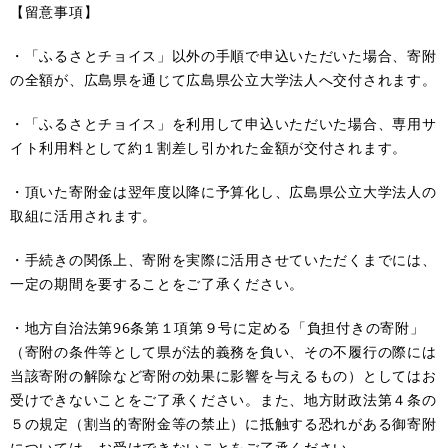
【留意事項】
・「ふるさとチョイス」以外の手順で申込いただいた場合、寄附
の全額が、広島県を通じて広島県公立大学法人へ交付されます。
・「ふるさとチョイス」を利用して申込いただいた場合、専用サ
イト利用料として約１割差し引かれた金額が交付されます。
・頂いた寄附金は翌年度以降に予算化し、広島県公立大学法人の
取組に活用されます。
・手続きの関係上、寄附を実際に活用させていただくまでには、
一定の期間を要することをご了承ください。
・地方自治法第96条第１項第９号に定める「負担付きの寄附」
（寄附の条件等として県が法的義務を負い、その不履行の際には
当該寄附の解除など寄附の効果に影響を与えるもの）としてはお
受けできないことをご了承ください。また、地方財政法第４条の
５の規定（割当的寄附金等の禁止）に抵触する恐れがある御寄附
については、お受けできないことをご了承ください。