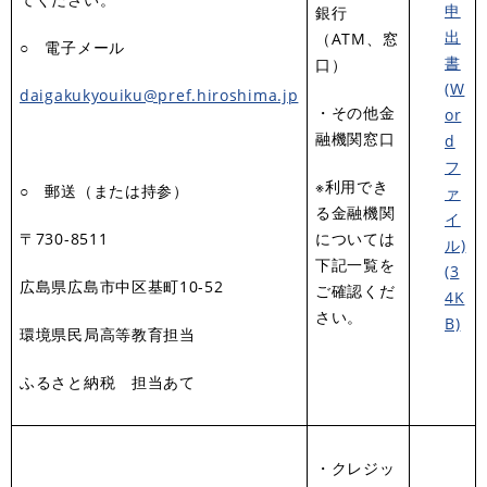
申
銀行
出
（ATM、窓
○ 電子メール
書
口）
(W
daigakukyouiku@pref.hiroshima.jp
・その他金
or
融機関窓口
d
フ
※利用でき
○ 郵送（または持参）
ァ
る金融機関
イ
〒730-8511
については
ル)
下記一覧を
(3
広島県広島市中区基町10-52
ご確認くだ
4K
さい。
B)
環境県民局高等教育担当
ふるさと納税 担当あて
・クレジッ