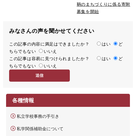
鞆のまちづくりに係る寄附
募集を開始
みなさんの声を聞かせてください
この記事の内容に満足はできましたか？
満
はい
ど
ちらでもない
足
いいえ
この記事は容易に見つけられましたか？
度
容
はい
ど
ちらでもない
易
いいえ
度
各種情報
私立学校事務の手引き
私学関係補助金について