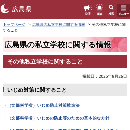
このページの本文へ
重要
防災
検索
メニュー
ペ
トップページ
広島県の私立学校に関する情報
その他私立学校に関
ー
すること
ジ
の
広島県の私立学校に関する情報
先
頭
で
その他私立学校に関すること
す
本
。
文
掲載日
2025年8月26日
いじめ対策に関すること
・（文部科学省）いじめ防止対策推進法
・（文部科学省）いじめの防止等のための基本的な方針