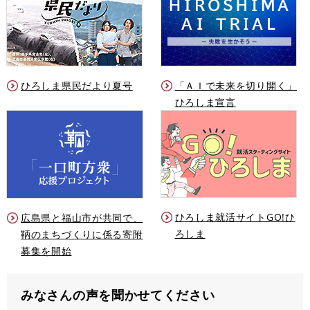
ひろしま県民だより夏号
「ＡＩで未来を切り開く」
ひろしま宣言
ひろしま就活サイトGO!ひ
広島県と福山市が共同で、
ろしま
鞆のまちづくりに係る寄附
募集を開始
みなさんの声を聞かせてください