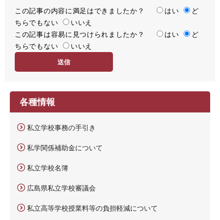
この記事の内容に満足はできましたか？
満
はい
ど
ちらでもない
足
いいえ
この記事は容易に見つけられましたか？
度
容
はい
ど
ちらでもない
易
いいえ
度
各種情報
私立学校事務の手引き
私学関係補助金について
私立学校名簿
広島県私立学校審議会
私立高等学校授業料等の負担軽減について