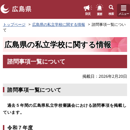
このページの本文へ
重要
防災
検索
メニュー
ペ
トップページ
広島県の私立学校に関する情報
諮問事項一覧につい
ー
て
ジ
の
広島県の私立学校に関する情報
先
頭
で
諮問事項一覧について
す
本
。
文
掲載日
2026年2月20日
諮問事項一覧について
​ 過去５年間の広島県私立学校審議会における諮問事項を掲載し
ています。
令和７年度