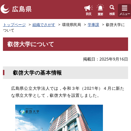
このページの本文へ
重要
防災
検索
メニュー
ペ
トップページ
組織でさがす
環境県民局
学事課
叡啓大学に
ー
ついて
ジ
の
叡啓大学について
先
本
頭
文
で
掲載日
2025年9月16日
す
。
叡啓大学の基本情報
広島県公立大学法人では，令和３年（2021年）４月に新た
な県立大学として，叡啓大学を設置しました。