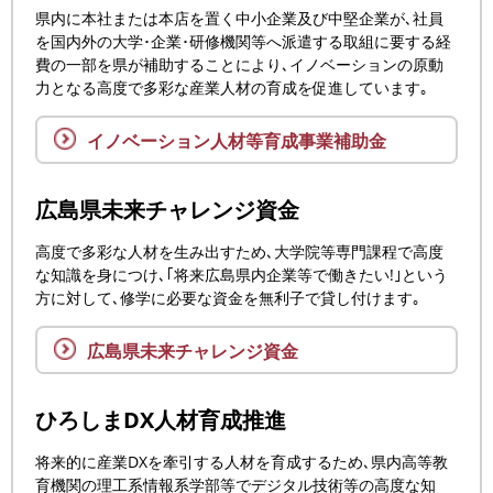
県内に本社または本店を置く中小企業及び中堅企業が､社員
を国内外の大学･企業･研修機関等へ派遣する取組に要する経
費の一部を県が補助することにより､イノベーションの原動
力となる高度で多彩な産業人材の育成を促進しています｡
イノベーション人材等
育成事業補助金
広島県未来チャレンジ資金
高度で多彩な人材を生み出すため､大学院等専門課程で高度
な知識を身につけ､｢将来広島県内企業等で働きたい!｣という
方に対して､修学に必要な資金を無利子で貸し付けます｡
広島県未来チャレンジ資金
ひろしまDX人材育成推進
将来的に産業DXを牽引する人材を育成するため､県内高等教
育機関の理工系情報系学部等でデジタル技術等の高度な知