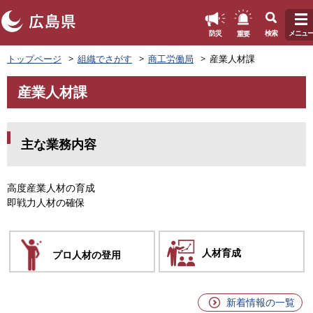
このページの本文へ
重要
防災
検索
メニュ
ペ
トップページ
組織でさがす
商工労働局
産業人材課
ー
ジ
産業人材課
の
本
先
文
頭
で
主な業務内容
す
。
高度産業人材の育成
即戦力人材の確保
人材育成
プロ人材の
登用
新着情報の一覧