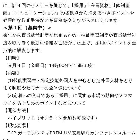
に、計４回のセミナーを通じて、｢採用」｢在留資格」｢体制整
備」｢コミュニケーション」の各観点から抑えるべきポイントや
効果的な取組手法などを事例を交えながらお伝えします。
＜第１回（募集中）＞
​来年から育成就労制度が始まるため、技能実習制度や育成就労制
度を取り巻く最新の情報をご紹介した上で、採用のポイントを重
点的に解説します。
【日時】
９月４日（金曜日）14時00分～15時30分
【内容】
(1)技能実習生・特定技能外国人を中心とした外国人材をとり
まく制度やセミナーの全体像について
(2)定着への入口である「採用」に関する市場の動向やミスマ
ッチを防ぐためのポイントなどについて
【開催方法】
ハイブリッド（オンライン参加も可能です）
【現地会場】
TKP ガーデンシティPREMIUM広島駅前カンファレンスルーム