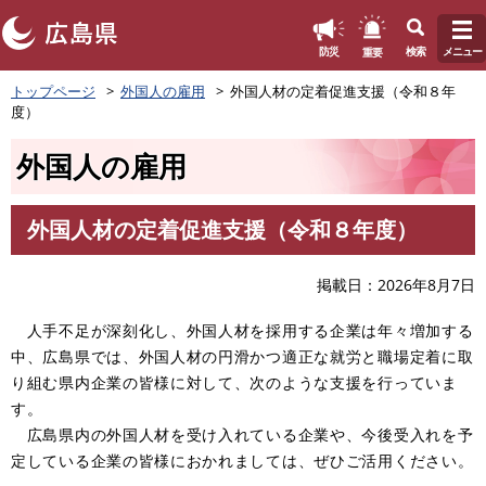
このページの本文へ
重要
防災
検索
メニュー
ペ
トップページ
外国人の雇用
外国人材の定着促進支援（令和８年
ー
度）
ジ
の
外国人の雇用
先
頭
で
外国人材の定着促進支援（令和８年度）
す
本
。
文
掲載日
2026年8月7日
人手不足が深刻化し、外国人材を採用する企業は年々増加する
中、広島県では、外国人材の円滑かつ適正な就労と職場定着に取
り組む県内企業の皆様に対して、次のような支援を行っていま
す。
広島県内の外国人材を受け入れている企業や、今後受入れを予
定している企業の皆様におかれましては、ぜひご活用ください。