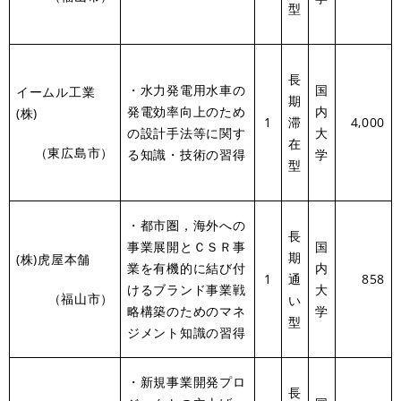
型
長
・水力発電用水車の
国
イームル工業
期
発電効率向上のため
内
(株)
1
滞
4,000
の設計手法等に関す
大
在
（東広島市）
る知識・技術の習得
学
型
・都市圏，海外への
長
事業展開とＣＳＲ事
国
期
(株)虎屋本舗
業を有機的に結び付
内
1
通
858
けるブランド事業戦
大
（福山市）
い
略構築のためのマネ
学
型
ジメント知識の習得
・新規事業開発プロ
長