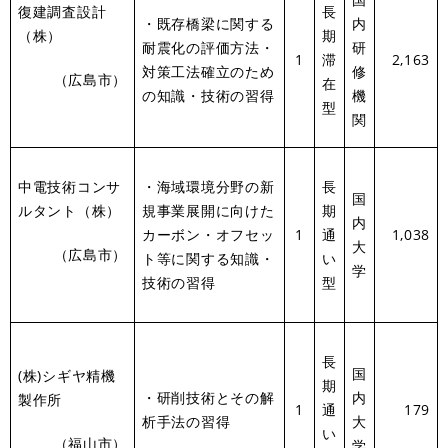
復建調査設計
長
・既存橋梁に関する
内
（株）
期
耐震化の評価方法・
研
1
滞
2,163
対策工法確立のため
修
（広島市）
在
の知識・技術の習得
機
型
関
中電技術コンサ
・海域環境分野の新
長
国
ルタント（株）
規事業展開に向けた
期
内
カーボン・オフセッ
1
通
1,038
大
（広島市）
ト等に関する知識・
い
学
技術の習得
型
長
国
(株)シギヤ精機
期
・研削技術とその解
内
製作所
1
通
179
析手法の習得
大
い
（福山市）
学