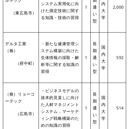
ルテック
期
システム実用化に向
内
1
通
2,000
けた測定技術に関す
大
（東広島市）
い
る知識・技術の習得
学
型
デルタ工業
・新たな健康管理シ
長
国
（株）
ステム構築に向けた
期
内
生体情報の採取・解
1
通
592
大
（府中町）
析等に関する知識の
い
学
習得
型
・ビジネスモデルの
（株）リョーコ
長
抜本的見直しに向け
国
ーテック
期
た人材マネジメント
内
1
通
514
システム，マーケテ
大
（広島市）
い
ィング戦略構築のた
学
型
めの知識の習得