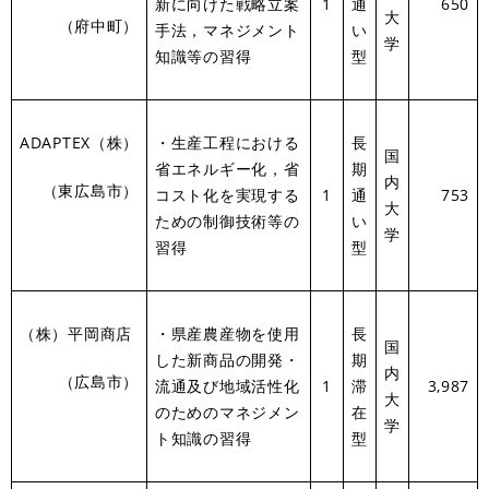
新に向けた戦略立案
1
通
650
大
（府中町）
手法，マネジメント
い
学
知識等の習得
型
ADAPTEX（株）
・生産工程における
長
国
省エネルギー化，省
期
内
（東広島市）
コスト化を実現する
1
通
753
大
ための制御技術等の
い
学
習得
型
（株）平岡商店
・県産農産物を使用
長
国
した新商品の開発・
期
内
（広島市）
流通及び地域活性化
1
滞
3,987
大
のためのマネジメン
在
学
ト知識の習得
型