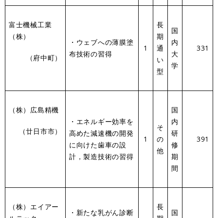
富士機械工業
長
国
（株）
期
・ウェブへの薄膜塗
内
1
通
331
布技術の習得
大
（府中町）
い
学
型
（株）広島精機
国
・エネルギー効率を
内
そ
（廿日市市）
高めた減速機の開発
研
1
の
391
に向けた歯車の設
修
他
計，製造技術の習得
期
間
（株）エイアー
長
・新たな乳がん診断
国