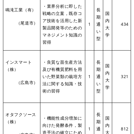
・業界分析に即した
鳴滝工業（有）
長
戦略の立案，既存コ
国
期
ア技術を活用した新
内
（尾道市）
1
通
434
製品開発等のための
大
い
マネジメント知識の
学
型
習得
インスマート
・良質な苗生産方法
長
国
（株）
及び有機質肥料を用
期
内
いた野菜類の栽培方
1
通
321
大
（広島市）
法に関する知識・技
い
学
術の習得
型
オタフクソース
長
・機能性成分増加に
国
（株）
期
向けた発酵条件，製
内
1
通
812
造手法の確立にため
大