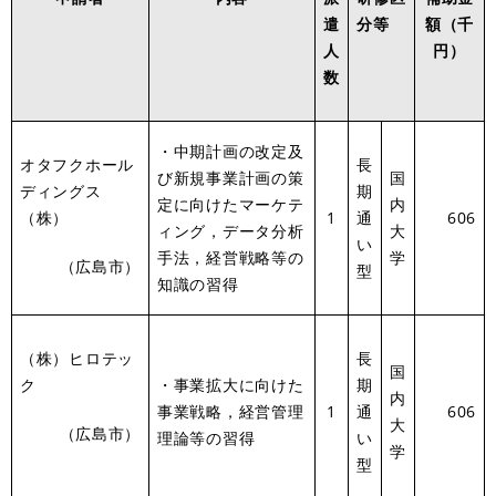
遣
分等
額（千
人
円）
数
・中期計画の改定及
オタフクホール
長
び新規事業計画の策
国
ディングス
期
定に向けたマーケテ
内
（株）
1
通
606
ィング，データ分析
大
い
手法，経営戦略等の
学
（広島市）
型
知識の習得
（株）ヒロテッ
長
国
ク
・事業拡大に向けた
期
内
事業戦略，経営管理
1
通
606
大
（広島市）
理論等の習得
い
学
型