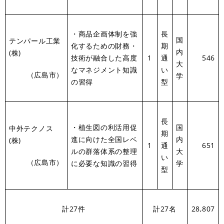
・商品企画体制を強
長
国
テンパール工業
化するための財務・
期
内
(株)
技術が融合した高度
1
通
546
大
なマネジメント知識
い
（広島市）
学
の習得
型
長
・植生図の利活用促
国
中外テクノス
期
進に向けた全国レベ
内
(株)
1
通
651
ルの群落体系の整理
大
い
（広島市）
に必要な知識の習得
学
型
計27件
計27名
28,807