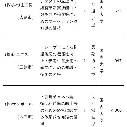
ジェクトの立上げ，
国
期
(株)みづま工房
経営革新実践能力・
内
1
通
623
競争力の強化等のた
大
（広島市）
い
めのマーケティング
学
型
知識の習得
・レーザーによる樹
長
国
脂製窓の機能性向
期
(株)レニアス
内
上・安定生産技術の
1
通
997
大
（三原市）
確立のための知識・
い
学
技術の習得
型
・新規チャネル開
長
国
拓，利益率の向上等
期
(株)サンポール
内
のための経営に関す
1
滞
4,000
大
（広島市）
る体系的な知識の習
在
学
得
型