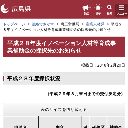
このページの本文へ
重要
防災
検索
メニュー
ペ
トップページ
組織でさがす
商工労働局
産業人材課
平成２
ー
８年度イノベーション人材等育成事業補助金の採択先のお知らせ
ジ
の
平成２８年度イノベーション人材等育成事
先
本
業補助金の採択先のお知らせ
頭
文
で
す
掲載日
2018年2月20日
。
平成２８年度採択状況
（平成２９年３月末日までの交付決定分）
表のサイズを切り替える
申請者
内容
派
研修区
補助金