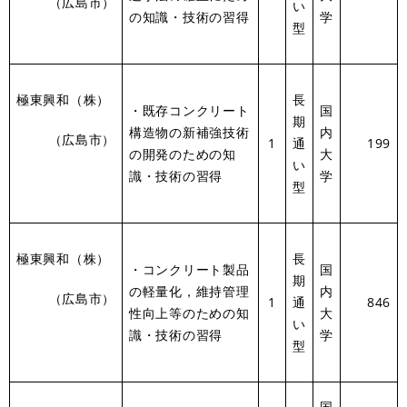
（広島市）
い
の知識・技術の習得
学
型
極東興和（株）
長
・既存コンクリート
国
期
構造物の新補強技術
内
（広島市）
1
通
199
の開発のための知
大
い
識・技術の習得
学
型
極東興和（株）
長
・コンクリート製品
国
期
の軽量化，維持管理
内
（広島市）
1
通
846
性向上等のための知
大
い
識・技術の習得
学
型
国