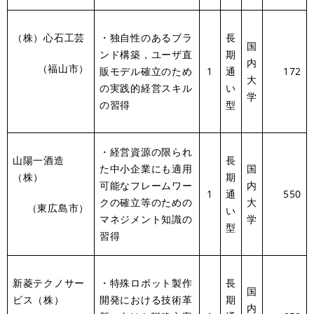
（株）心石工芸
・独自性のあるブラ
長
国
ンド構築，ユーザ直
期
内
（福山市）
販モデル確立のため
1
通
172
大
の実践的経営スキル
い
学
の習得
型
・経営資源の限られ
山陽一酒造
長
た中小企業にも適用
国
（株）
期
可能なフレームワー
内
1
通
550
クの確立等のための
大
（東広島市）
い
マネジメント知識の
学
型
習得
新菱テクノサー
・特殊ロボット製作
長
国
ビス（株）
開発における技術革
期
内