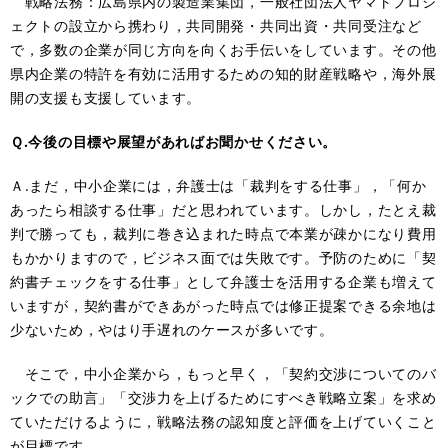
戦略法務：広島県内の製造業集団，一般社団法人ヤマトプロジ
ェクトの設立から携わり，共同開発・共同出資・共同受注など
で，多数の企業が同じ方向を向くお手伝いをしています。その他
県内企業の特許を有効に活用するための知的財産戦略や，海外展
開の支援も支援しています。
Ｑ.今後の目標や展望があればお聞かせください。
Ａ.まだ，中小企業には，弁護士は「裁判をする仕事」，「何か
あったら相談する仕事」だと思われています。しかし，たとえ裁
判で勝っても，裁判に巻き込まれた時点で本業が疎かになり費用
もかかりますので，ビジネス面では失敗です。予防のために「契
約書チェックをする仕事」として弁護士を活用する企業も増えて
いますが，契約書ができあがった時点では修正提案できる余地は
少ないため，やはり手遅れのケースが多いです。
そこで，中小企業から，もっと早く，「契約交渉についてのバ
ックでの助言」「交渉力を上げるためにすべき戦略立案」を求め
ていただけるように，戦略法務の認知度と評価を上げていくこと
が目標です。