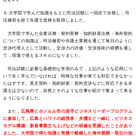
Ａ.大学院で学んだ知識をもとに司法試験に一回目で合格し，司
法修習を経て弁護士資格を取得しました。
大学院で学んだ企業法務・契約実務・知的財産法務・海外契約
についての知識は，司法修習や弁護士業務を通じて毎日のように
交渉代理人として活動し，交渉力の評価・交渉技術の研鑽を通し
て，現場で使えるスキルになりました。
司法試験に必要な基礎的な学習のみで，上記のような応用につ
いて全く学んでいなければ，特殊な仕事が来ても対応できなかっ
たはずです。英文契約・知的財産・契約交渉などに対応できる弁
護士は少ないので，自然とそのような仕事が紹介で集まって来る
ようになりました。
また，
広島県とホノルル市の若手ビジネスリーダープログラム
に参加して，広島とハワイの経営者・弁護士と一緒に，ビジネス
モデル構築・新規事業立ち上げなどの研修を受講したことがあり
ました。大学院で得た知識と実務で鍛錬した海外展開・取引の知