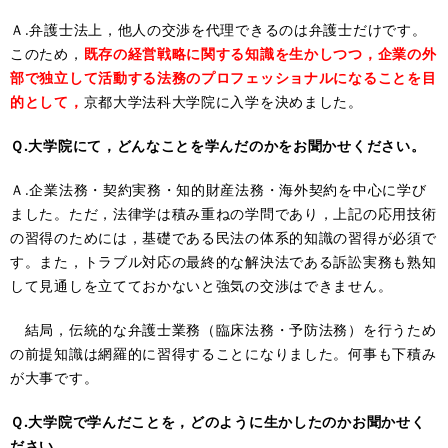
Ａ.弁護士法上，他人の交渉を代理できるのは弁護士だけです。
このため，
既存の経営戦略に関する知識を生かしつつ，企業の外
部で独立して活動する法務のプロフェッショナルになることを目
的として，
京都大学法科大学院に入学を決めました。
Ｑ.大学院にて，どんなことを学んだのかをお聞かせください。
Ａ.企業法務・契約実務・知的財産法務・海外契約を中心に学び
ました。ただ，法律学は積み重ねの学問であり，上記の応用技術
の習得のためには，基礎である民法の体系的知識の習得が必須で
す。また，トラブル対応の最終的な解決法である訴訟実務も熟知
して見通しを立てておかないと強気の交渉はできません。
結局，伝統的な弁護士業務（臨床法務・予防法務）を行うため
の前提知識は網羅的に習得することになりました。何事も下積み
が大事です。
Ｑ.大学院で学んだことを，どのように生かしたのかお聞かせく
ださい。