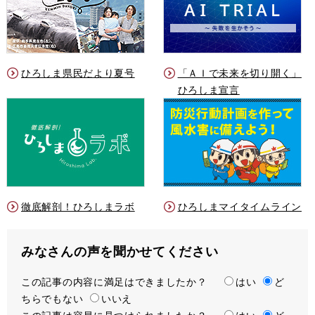
ひろしま県民だより夏号
「ＡＩで未来を切り開く」
ひろしま宣言
徹底解剖！ひろしまラボ
ひろしまマイタイムライン
みなさんの声を聞かせてください
この記事の内容に満足はできましたか？
満
はい
ど
ちらでもない
足
いいえ