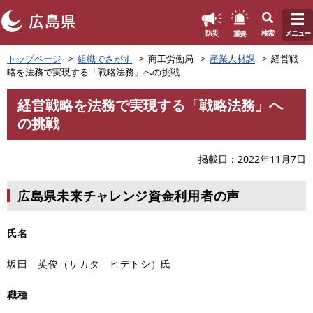
このページの本文へ
重要
防災
検索
メニュー
ペ
トップページ
組織でさがす
商工労働局
産業人材課
経営戦
ー
略を法務で実現する「戦略法務」への挑戦
ジ
の
経営戦略を法務で実現する「戦略法務」へ
先
本
の挑戦
頭
文
で
す
掲載日
2022年11月7日
。
広島県未来チャレンジ資金利用者の声
氏名
坂田 英俊（サカタ ヒデトシ）氏
職種