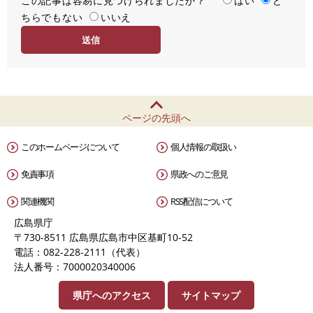
この記事は容易に見つけられましたか？
度
容
はい
ど
ちらでもない
易
いいえ
度
ページの先頭へ
このホームページについて
個人情報の取扱い
免責事項
県政へのご意見
関連機関
RSS配信について
広島県庁
〒730-8511 広島県広島市中区基町10-52
電話：082-228-2111（代表）
法人番号：7000020340006
県庁へのアクセス
サイトマップ