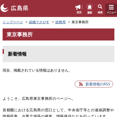
このページの本文へ
重要
防災
検索
メニュー
ペ
トップページ
組織でさがす
総務局
東京事務所
ー
ジ
東京事務所
の
本
先
文
頭
で
新着情報
す
。
現在、掲載されている情報はありません。
新着情報のRSS
ようこそ、広島県東京事務所のページへ。
首都圏における広島県の窓口として、中央省庁等との連絡調整や
情報収集、企業立地等の推進、情報発信などを行っています。