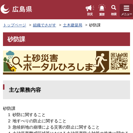
このページの本文へ
重要
防災
検索
メニュー
ペ
トップページ
組織でさがす
土木建築局
砂防課
ー
ジ
砂防課
の
本
先
文
頭
で
す
。
主な業務内容
砂防課
１ 砂防に関すること
２ 地すべりの防止に関すること
３ 急傾斜地の崩壊による災害の防止に関すること