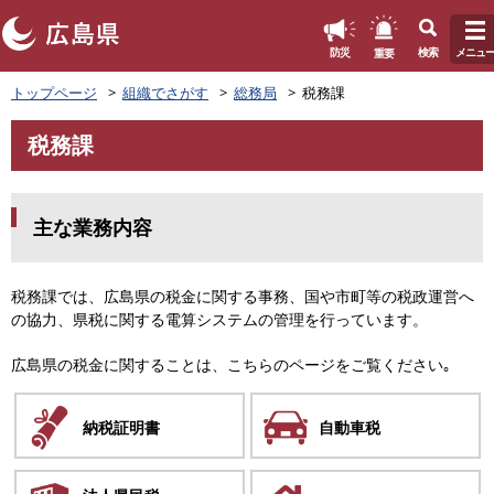
このページの本文へ
重要
防災
検索
メニュ
ペ
トップページ
組織でさがす
総務局
税務課
ー
ジ
税務課
の
本
先
文
頭
で
主な業務内容
す
。
税務課では、広島県の税金に関する事務、国や市町等の税政運営へ
の協力、県税に関する電算システムの管理を行っています。
広島県の税金に関することは、こちらのページをご覧ください｡
納税証明書
自動車税