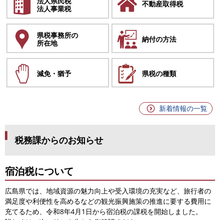
法人県民税
不動産取得税
法人事業税
県税事務所の
納付の方法
所在地
減免・猶予
県税の種類
新着情報の一覧
税務課からのお知らせ
宿泊税について
広島県では、地域資源の魅力向上や受入環境の充実など、旅行者の
満足度や利便性を高めるなどの観光振興施策の推進に要する費用に
充てるため、令和8年4月1日から宿泊税の課税を開始しました。