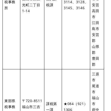
税事務
3114、3128、
光町二丁目
税課
安芸
所
3145、3146
1-14
高田
市
江田
島市
安芸
郡
山県
郡
豊田
郡
三原
市
尾道
市
福山
東部県
〒720-8511
課税第
★084（921）
市
税事務
福山市三吉
一課
1306
府中