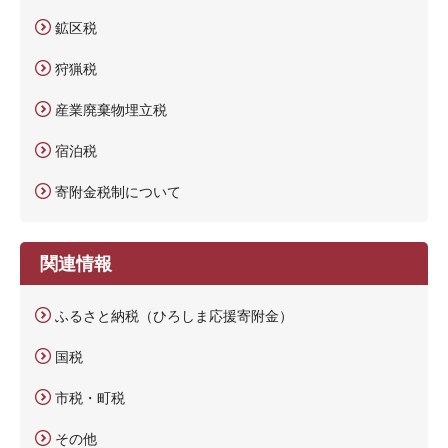
鉱区税
狩猟税
産業廃棄物埋立税
宿泊税
寄附金税制について
関連情報
ふるさと納税（ひろしま応援寄附金）
国税
市税・町税
その他