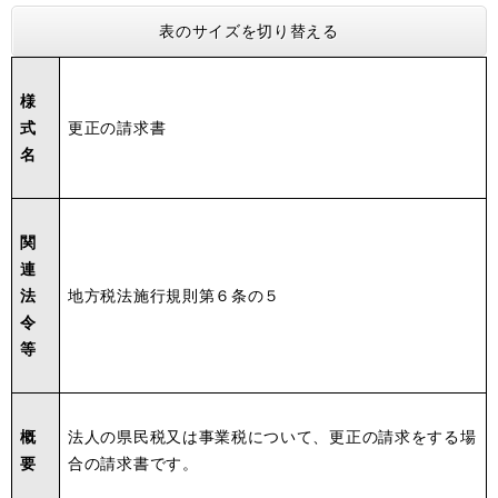
表のサイズを切り替える
様
式
更正の請求書
名
関
連
法
地方税法施行規則第６条の５
令
等
概
法人の県民税又は事業税について、更正の請求をする場
要
合の請求書です。