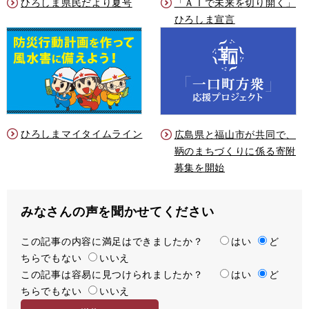
ひろしま県民だより夏号
「ＡＩで未来を切り開く」
ひろしま宣言
ひろしまマイタイムライン
広島県と福山市が共同で、
鞆のまちづくりに係る寄附
募集を開始
みなさんの声を聞かせてください
この記事の内容に満足はできましたか？
満
はい
ど
ちらでもない
足
いいえ
この記事は容易に見つけられましたか？
度
容
はい
ど
ちらでもない
易
いいえ
度