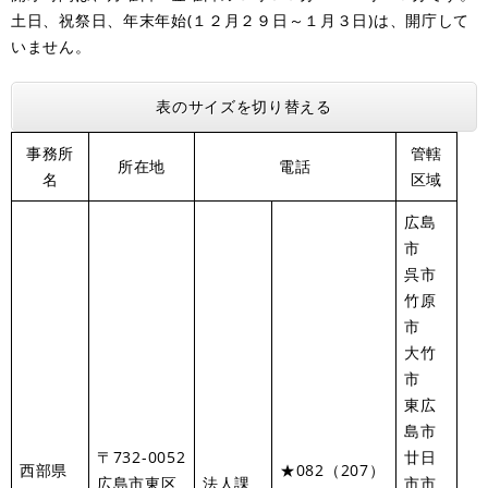
土日、祝祭日、年末年始(１２月２９日～１月３日)は、開庁して
いません。
表のサイズを切り替える
事務所
管轄
所在地
電話
名
区域
広島
市
呉市
竹原
市
大竹
市
東広
島市
〒732-0052
廿日
西部県
★082（207）
広島市東区
法人課
市市