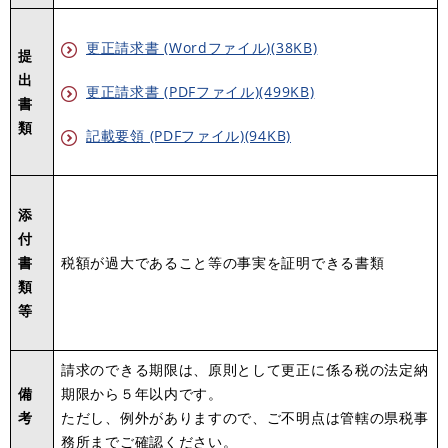
更正請求書 (Wordファイル)(38KB)
提
出
更正請求書 (PDFファイル)(499KB)
書
類
記載要領 (PDFファイル)(94KB)
添
付
書
税額が過大であること等の事実を証明できる書類
類
等
請求のできる期限は、原則として更正に係る税の法定納
備
期限から５年以内です。
考
ただし、例外がありますので、ご不明点は管轄の県税事
務所までご確認ください。