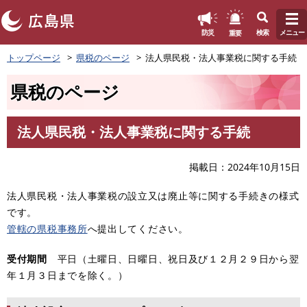
このページの本文へ
重要
防災
検索
メニュー
ペ
トップページ
県税のページ
法人県民税・法人事業税に関する手続
ー
ジ
県税のページ
の
先
頭
法人県民税・法人事業税に関する手続
で
本
す
文
。
掲載日
2024年10月15日
法人県民税・法人事業税の設立又は廃止等に関する手続きの様式
です。
管轄の県税事務所
へ提出してください。
受付期間
平日（土曜日、日曜日、祝日及び１２月２９日から翌
年１月３日までを除く。）