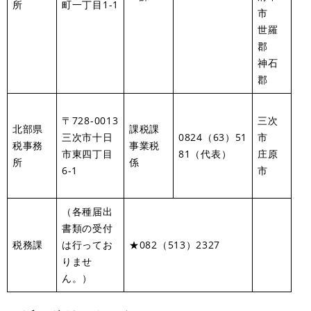
所
町一丁目1-1
市
世羅
郡
神石
郡
〒728-0013
三次
北部県
課税課
三次市十日
0824（63）51
市
税事務
事業税
市東四丁目
81（代表）
庄原
所
係
6-1
市
（各種届出
書類の受付
税務課
は行ってお
★082（513）2327
りませ
ん。）