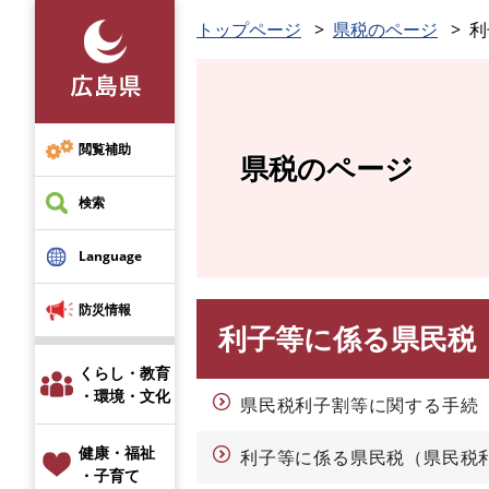
ペ
トップページ
県税のページ
利
ー
ジ
の
先
頭
閲覧補助
県税のページ
で
す
検索
。
Language
防災情報
利子等に係る県民税
本
文
くらし・教育
・環境・文化
県民税利子割等に関する手続
健康・福祉
利子等に係る県民税（県民税
・子育て