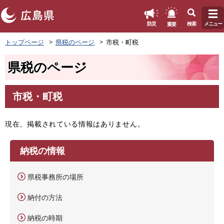
このページの本文へ
重要
防災
検索
メニュー
ペ
トップページ
県税のページ
市税・町税
ー
ジ
県税のページ
の
先
頭
市税・町税
で
本
す
文
。
現在、掲載されている情報はありません。
納税の情報
県税事務所の場所
納付の方法
納税の時期