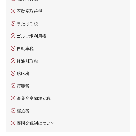
不動産取得税
県たばこ税
ゴルフ場利用税
自動車税
軽油引取税
鉱区税
狩猟税
産業廃棄物埋立税
宿泊税
寄附金税制について