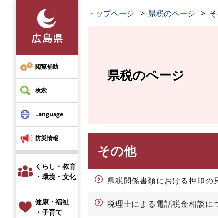
ペ
トップページ
県税のページ
そ
ー
ジ
の
先
頭
閲覧補助
県税のページ
で
す
検索
。
Language
防災情報
その他
本
文
くらし・教育
・環境・文化
県税関係書類における押印の
健康・福祉
税理士による電話税金相談に
・子育て