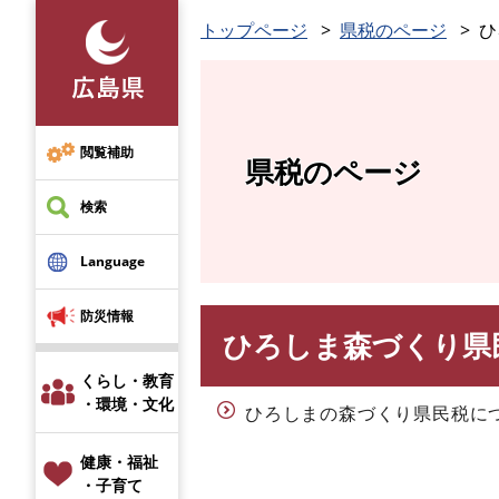
ペ
トップページ
県税のページ
ひ
ー
ジ
の
先
頭
閲覧補助
県税のページ
で
す
検索
。
Language
防災情報
ひろしま森づくり県
本
文
くらし・教育
・環境・文化
ひろしまの森づくり県民税に
健康・福祉
・子育て