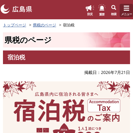
このページの本文へ
重要
防災
検索
メニュー
ペ
トップページ
県税のページ
宿泊税
ー
ジ
県税のページ
の
先
頭
宿泊税
で
本
す
文
。
掲載日
2026年7月21日