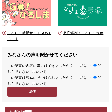
ひろしま就活サイトGO!ひ
徹底解剖！ひろしまラボ
ろしま
みなさんの声を聞かせてください
この記事の内容に満足はできましたか？
満
はい
ど
ちらでもない
足
いいえ
この記事は容易に見つけられましたか？
度
容
はい
ど
ちらでもない
易
いいえ
度
納税の情報