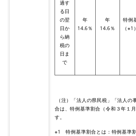
過す
る日
の翌
年
年
特例
日か
14.6％
14.6％
（※1
ら納
税の
日ま
で
（注）「法人の県民税」「法人の
合は、特例基準割合（令和３年１月
す。
※1 特例基準割合とは：特例基準