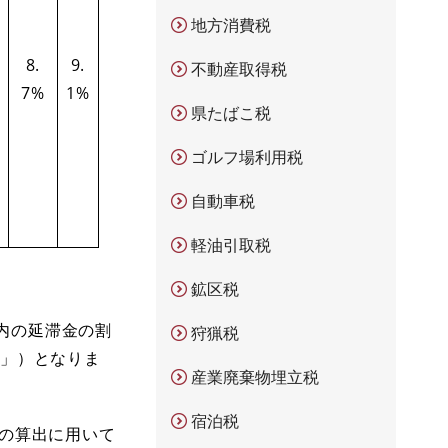
地方消費税
8.
9.
不動産取得税
7%
1%
県たばこ税
ゴルフ場利用税
自動車税
軽油引取税
鉱区税
内の延滞金の割
狩猟税
％」）となりま
産業廃棄物埋立税
宿泊税
額の算出に用いて