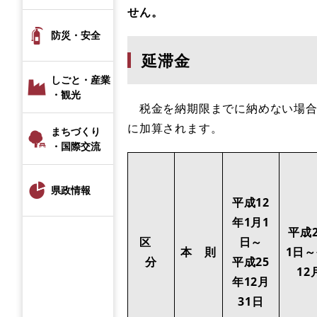
せん。
防災・安全
延滞金
しごと・産業
・観光
税金を納期限までに納めない場合
に加算されます。
まちづくり
・国際交流
県政情報
平成12
年1月1
平成
区
日～
本 則
1日
分
平成25
12
年12月
31日