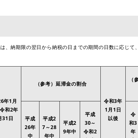
は、納期限の翌日から納税の日までの期間の日数に応じて
（
（参考）延滞金の割合
26年1月
令和3年
～令和2年
1月1日
平成
令
月31日
以後
平成
平成2
平成2
30～
和3
26年
7～28
9年中
令和2
年
中
年中