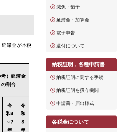
減免・猶予
延滞金・加算金
電子申告
、延滞金が本税
還付について
納税証明，各種申請書
参考）延滞金
納税証明に関する手続
の割合
納税証明を扱う機関
申請書・届出様式
令
令
和4
和
各税金について
～7
8
年
年