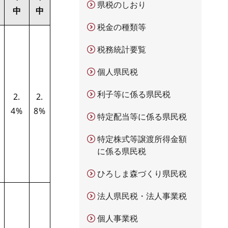
県税のしおり
中
中
税金の種類等
税務統計要覧
個人県民税
利子等に係る県民税
2.
2.
4%
8%
特定配当等に係る県民税
特定株式等譲渡所得金額
に係る県民税
ひろしま森づくり県民税
法人県民税・法人事業税
個人事業税