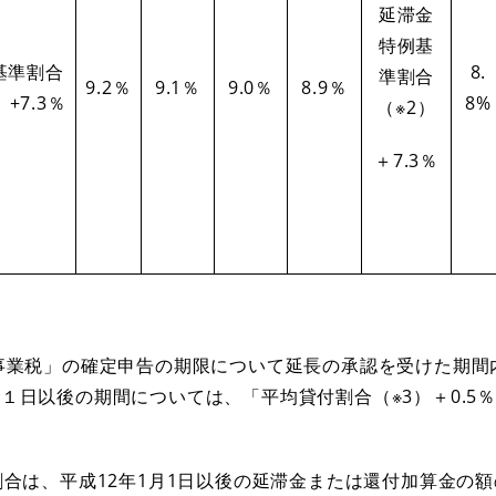
延滞金
特例基
基準割合
8.
準割合
9.2％
9.1％
9.0％
8.9％
）+7.3％
8%
（※2）
＋7.3％
事業税」の確定申告の期限について延長の承認を受けた期間
１日以後の期間については、「平均貸付割合（※3）＋0.5
割合は、平成12年1月1日以後の延滞金または還付加算金の