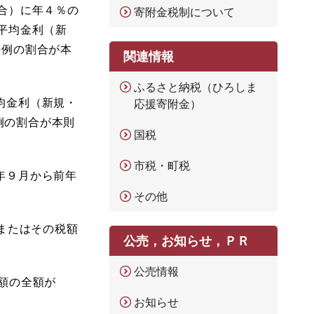
合）に年４％の
寄附金税制について
平均金利（新
特例の割合が本
関連情報
ふるさと納税（ひろしま
均金利（新規・
応援寄附金）
例の割合が本則
国税
市税・町税
年９月から前年
その他
、またはその税額
公売，お知らせ，ＰＲ
公売情報
額の全額が
お知らせ