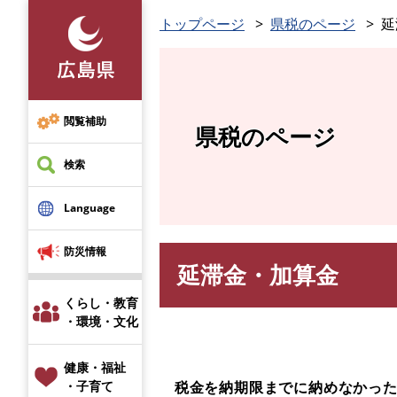
ペ
トップページ
県税のページ
延
ー
ジ
の
先
頭
閲覧補助
県税のページ
で
す
検索
。
Language
防災情報
延滞金・加算金
本
文
くらし・教育
・環境・文化
健康・福祉
税金を納期限までに納めなかった
・子育て